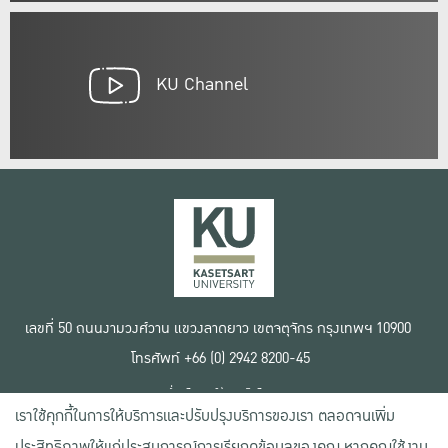
KU Channel
เลขที่ 50 ถนนงามวงศ์วาน แขวงลาดยาว เขตจตุจักร กรุงเทพฯ 10900
โทรศัพท์ +66 (0) 2942 8200-45
เงื่อนไขการใช้งานเว็บไซต์
เราใช้คุกกี้ในการให้บริการและปรับปรุงบริการของเรา ตลอดจนเพิ่ม
ข้อตกลงด้านสิทธิ์ใช้งาน
นโยบายความเป็นส่วนตัว
ประสิทธิภาพให้แก่ประสบการณ์การเรียกดูข้อมูลของคุณ หากคุณใช้งาน