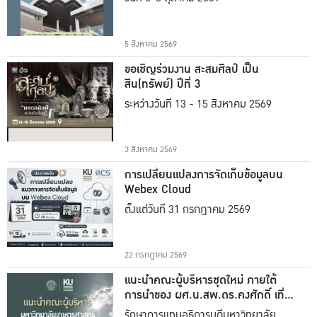
5 สิงหาคม 2569
ขอเชิญร่วมงาน สะสมศิลป์ เป็น
สิน(ทรัพย์) ปีที่ 3
ระหว่างวันที่ 13 - 15 สิงหาคม 2569
3 สิงหาคม 2569
การเปลี่ยนแปลงการจัดเก็บข้อมูลบน
Webex Cloud
ตั้งแต่วันที่ 31 กรกฎาคม 2569
22 กรกฎาคม 2569
แนะนำคณะผู้บริหารชุดใหม่ ภายใต้
การนำของ ผศ.น.สพ.ดร.คงศักดิ์ เที่ยง
ธรรม
รักษาการแทนอธิการบดีมหาวิทยาลัย