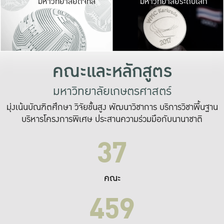
มหาวิทยาลัยดิจิทัล
มหาวิทยาลัยระดับโลก
เปลี่ยนแปลง และ
เพื่อทำงาน
ระบบสารสนเทศที่
คณะและหลักสูตร
มหาวิทยาลัยเกษตรศาสตร์
มุ่งเน้นบัณฑิตศึกษา วิจัยขั้นสูง พัฒนาวิชาการ บริการวิชาพื้นฐาน
บริหารโครงการพิเศษ ประสานความร่วมมือกับนานาชาติ
37
คณะ
459