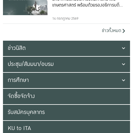
เกษตรศาสตร์ พร้อมด้วยรองอธิการบดีทั้ง
16 ท่าน
14 กรกฎาคม 2569
ข่าวทั้งหมด
ข่าวนิสิต
ประชุม/สัมมนา/อบรม
การศึกษา
จัดซื้อจัดจ้าง
รับสมัครบุคลากร
KU to ITA