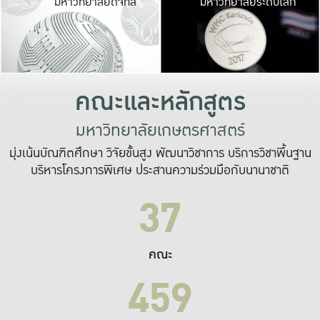
มหาวิทยาลัยดิจิทัล
มหาวิทยาลัยระดับโลก
เปลี่ยนแปลง และ
เพื่อทำงาน
ระบบสารสนเทศที่
คณะและหลักสูตร
มหาวิทยาลัยเกษตรศาสตร์
มุ่งเน้นบัณฑิตศึกษา วิจัยขั้นสูง พัฒนาวิชาการ บริการวิชาพื้นฐาน
บริหารโครงการพิเศษ ประสานความร่วมมือกับนานาชาติ
37
คณะ
459