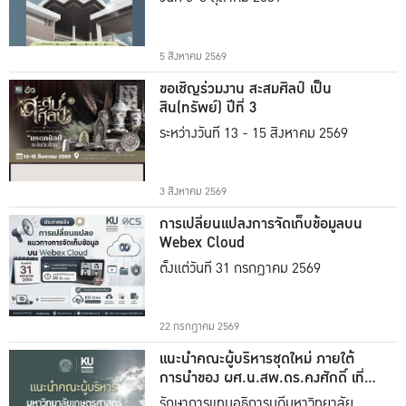
5 สิงหาคม 2569
ขอเชิญร่วมงาน สะสมศิลป์ เป็น
สิน(ทรัพย์) ปีที่ 3
ระหว่างวันที่ 13 - 15 สิงหาคม 2569
3 สิงหาคม 2569
การเปลี่ยนแปลงการจัดเก็บข้อมูลบน
Webex Cloud
ตั้งแต่วันที่ 31 กรกฎาคม 2569
22 กรกฎาคม 2569
แนะนำคณะผู้บริหารชุดใหม่ ภายใต้
การนำของ ผศ.น.สพ.ดร.คงศักดิ์ เที่ยง
ธรรม
รักษาการแทนอธิการบดีมหาวิทยาลัย