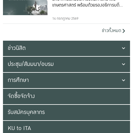
เกษตรศาสตร์ พร้อมด้วยรองอธิการบดีทั้ง
16 ท่าน
14 กรกฎาคม 2569
ข่าวทั้งหมด
ข่าวนิสิต
ประชุม/สัมมนา/อบรม
การศึกษา
จัดซื้อจัดจ้าง
รับสมัครบุคลากร
KU to ITA