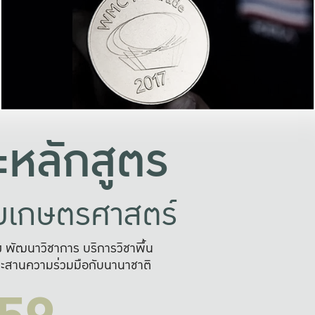
อย่างยั่งยืน
และผลักดันในการใช้ระบบส
ในภาพกว้าง
เพื่อการทำงานแบบ
ญหาจุดเล็กๆ
อข่ายขยายผล
สะดวก รวดเร
และนำไป
บริการด้าน AI อย
หลักสูตร
ัยเกษตรศาสตร์
สูง พัฒนาวิชาการ บริการวิชาพื้น
ะสานความร่วมมือกับนานาชาติ