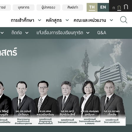
ก
ก
TH
EN
ก
ารย์
บุคลากร
ผู้ปกครอง
ศิษย์เก่า
การเข้าศึกษา
หลักสูตร
คณะและหน่วยงาน
ติดต่อ
แจ้งเรื่องการร้องเรียนทุจริต
Q&A