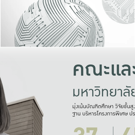
และความสุข
มองปัญหา
แก้ไขจากปั
และสร้างเครื
คณะและ
มหาวิทยาล
มุ่งเน้นบัณฑิตศึกษา วิจัยขั้น
ฐาน บริหารโครงการพิเศษ ปร