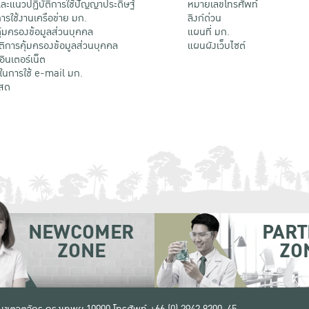
ะแนวปฏิบัติการใช้ปัญญาประดิษฐ์
หมายเลขโทรศัพท์
รใช้งานเครือข่าย มก.
ลิงก์ด่วน
้มครองข้อมูลส่วนบุคคล
แผนที่ มก.
ติการคุ้มครองข้อมูลส่วนบุคคล
แผนผังเว็บไซต์
้อินเตอร์เน็ต
ติในการใช้ e-mail มก.
สด
NEWCOMER
PART
ZONE
ZO
 เขตจตุจักร กรุงเทพฯ 10900
โทรศัพท์ +66 (0) 2942 8200-45