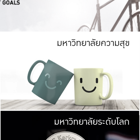
มหาวิทยาลัยความสุข
ย
สีเขียว
มหาวิทยาลัย
ก
สดใส หนาแน่น
ไม่ได้มีเป้าหมา
AN FOREST)
มหาวิทยาลัยชั้นนำทางด้านการว
ICULTURE)
แต่ KU มุ่งเน
าณ 1,400 ไร่
เพื่อสร้างคว
<< คลิก >>
ให้กับประชาชนใ
มหาวิทยาลัยระดับโลก
่อสังคม
มหาวิทยาลั
ามกินดีอยู่ดี
พร้อมที่จ