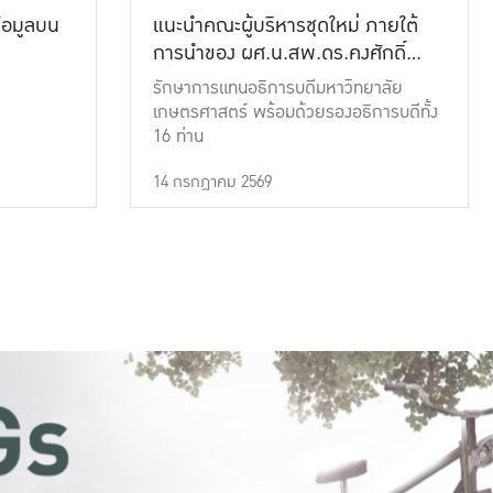
้อมูลบน
แนะนำคณะผู้บริหารชุดใหม่ ภายใต้
การนำของ ผศ.น.สพ.ดร.คงศักดิ์
เที่ยงธรรม
รักษาการแทนอธิการบดีมหาวิทยาลัย
เกษตรศาสตร์ พร้อมด้วยรองอธิการบดีทั้ง
16 ท่าน
14 กรกฎาคม 2569