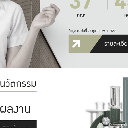
37
4
คณะ
ห
ข้อมูล ณ วันที่ 27 ตุลาคม พ.ศ. 2568
รายละเอีย
ะนวัตกรรม
ผลงาน