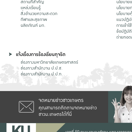
สถานที่สำคัญ
นโยบายแล
แหล่งเรียนรู้
นโยบายกา
สิ่งอำนวยความสะดวก
นโยบายคุ
กีฬาและสุขภาพ
แนวปฏิบั
ผลิตภัณฑ์ มก.
การเข้าใช
ข้อปฏิบั
ถ่ายทอด
แจ้งเรื่องการร้องเรียนทุจริต
ช่องทางมหาวิทยาลัยเกษตรศาสตร์
ช่องทางสำนักงาน ป.ป.ช.
ช่องทางสำนักงาน ป.ป.ท.
จดหมายข่าวชาวเกษตร
คุณสามารถติดตามจดหมายข่าว
ชาวม.เกษตรได้ที่นี่
เลขที่ 50 ถนนงามวงศ์วาน แขวงลาดยาว