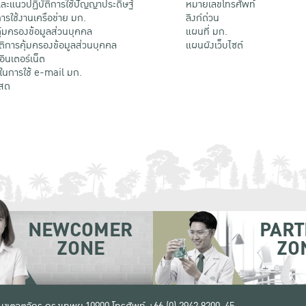
ะแนวปฏิบัติการใช้ปัญญาประดิษฐ์
หมายเลขโทรศัพท์
รใช้งานเครือข่าย มก.
ลิงก์ด่วน
้มครองข้อมูลส่วนบุคคล
แผนที่ มก.
ติการคุ้มครองข้อมูลส่วนบุคคล
แผนผังเว็บไซต์
้อินเตอร์เน็ต
ติในการใช้ e-mail มก.
สด
NEWCOMER
PART
ZONE
ZO
 เขตจตุจักร กรุงเทพฯ 10900
โทรศัพท์ +66 (0) 2942 8200-45