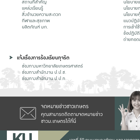
สถานที่สำคัญ
นโยบายแล
แหล่งเรียนรู้
นโยบายกา
สิ่งอำนวยความสะดวก
นโยบายคุ
กีฬาและสุขภาพ
แนวปฏิบั
ผลิตภัณฑ์ มก.
การเข้าใช
ข้อปฏิบั
ถ่ายทอด
แจ้งเรื่องการร้องเรียนทุจริต
ช่องทางมหาวิทยาลัยเกษตรศาสตร์
ช่องทางสำนักงาน ป.ป.ช.
ช่องทางสำนักงาน ป.ป.ท.
จดหมายข่าวชาวเกษตร
คุณสามารถติดตามจดหมายข่าว
ชาวม.เกษตรได้ที่นี่
เลขที่ 50 ถนนงามวงศ์วาน แขวงลาดยาว