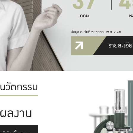
37
4
คณะ
ห
ข้อมูล ณ วันที่ 27 ตุลาคม พ.ศ. 2568
รายละเอีย
ะนวัตกรรม
ผลงาน