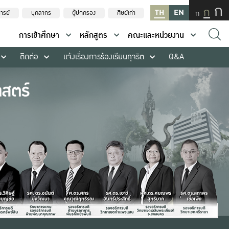
ก
ก
TH
EN
ก
ารย์
บุคลากร
ผู้ปกครอง
ศิษย์เก่า
การเข้าศึกษา
หลักสูตร
คณะและหน่วยงาน
ติดต่อ
แจ้งเรื่องการร้องเรียนทุจริต
Q&A