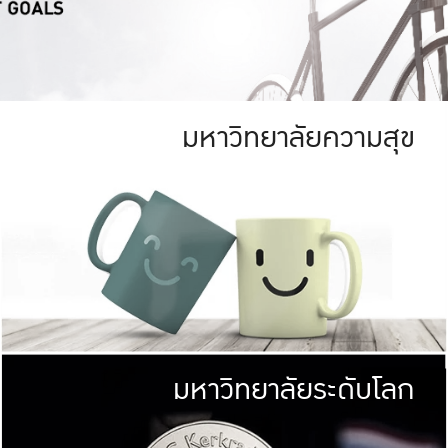
มหาวิทยาลัยความสุข
ย
สีเขียว
มหาวิทยาลัย
ก
สดใส หนาแน่น
ไม่ได้มีเป้าหมา
AN FOREST)
มหาวิทยาลัยชั้นนำทางด้านการว
ICULTURE)
แต่ KU มุ่งเน
าณ 1,400 ไร่
เพื่อสร้างคว
<< คลิก >>
ให้กับประชาชนใ
มหาวิทยาลัยระดับโลก
่อสังคม
มหาวิทยาลั
ามกินดีอยู่ดี
พร้อมที่จ