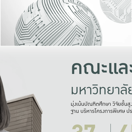
และความสุข
มองปัญหา
แก้ไขจากปั
และสร้างเครื
คณะและ
มหาวิทยาล
มุ่งเน้นบัณฑิตศึกษา วิจัยขั้น
ฐาน บริหารโครงการพิเศษ ปร