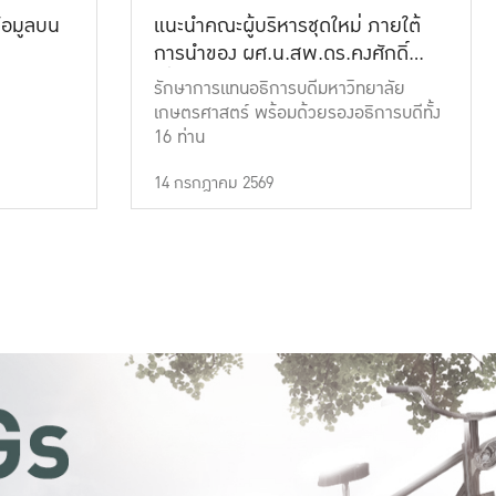
้อมูลบน
แนะนำคณะผู้บริหารชุดใหม่ ภายใต้
การนำของ ผศ.น.สพ.ดร.คงศักดิ์
เที่ยงธรรม
รักษาการแทนอธิการบดีมหาวิทยาลัย
เกษตรศาสตร์ พร้อมด้วยรองอธิการบดีทั้ง
16 ท่าน
14 กรกฎาคม 2569