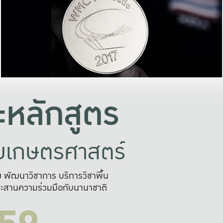
อย่างยั่งยืน
และผลักดันในการใช้ระบบส
ในภาพกว้าง
เพื่อการทำงานแบบ
ญหาจุดเล็กๆ
อข่ายขยายผล
สะดวก รวดเร
และนำไป
บริการด้าน AI อย
หลักสูตร
ัยเกษตรศาสตร์
สูง พัฒนาวิชาการ บริการวิชาพื้น
ะสานความร่วมมือกับนานาชาติ