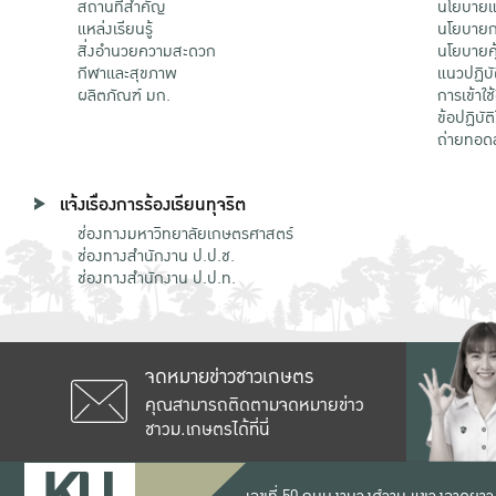
สถานที่สำคัญ
นโยบายแล
แหล่งเรียนรู้
นโยบายกา
สิ่งอำนวยความสะดวก
นโยบายคุ
กีฬาและสุขภาพ
แนวปฏิบั
ผลิตภัณฑ์ มก.
การเข้าใช
ข้อปฏิบั
ถ่ายทอด
แจ้งเรื่องการร้องเรียนทุจริต
ช่องทางมหาวิทยาลัยเกษตรศาสตร์
ช่องทางสำนักงาน ป.ป.ช.
ช่องทางสำนักงาน ป.ป.ท.
จดหมายข่าวชาวเกษตร
คุณสามารถติดตามจดหมายข่าว
ชาวม.เกษตรได้ที่นี่
เลขที่ 50 ถนนงามวงศ์วาน แขวงลาดยาว