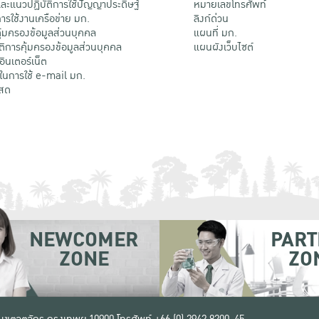
ะแนวปฏิบัติการใช้ปัญญาประดิษฐ์
หมายเลขโทรศัพท์
รใช้งานเครือข่าย มก.
ลิงก์ด่วน
้มครองข้อมูลส่วนบุคคล
แผนที่ มก.
ติการคุ้มครองข้อมูลส่วนบุคคล
แผนผังเว็บไซต์
้อินเตอร์เน็ต
ติในการใช้ e-mail มก.
สด
NEWCOMER
PART
ZONE
ZO
 เขตจตุจักร กรุงเทพฯ 10900
โทรศัพท์ +66 (0) 2942 8200-45