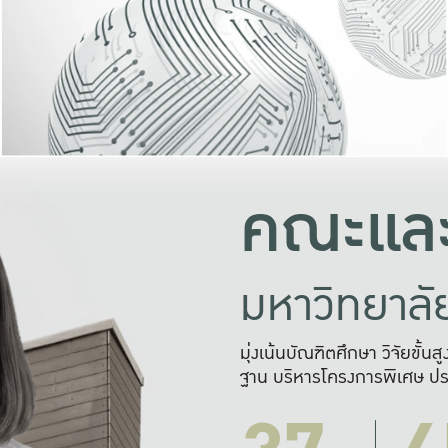
และความสุข
มองปัญหา
แก้ไขจากปั
และสร้างเครื
คณะและ
มหาวิทยาล
มุ่งเน้นบัณฑิตศึกษา วิจัยขั้น
ฐาน บริหารโครงการพิเศษ ปร