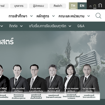
ก
ก
TH
EN
ก
ารย์
บุคลากร
ผู้ปกครอง
ศิษย์เก่า
การเข้าศึกษา
หลักสูตร
คณะและหน่วยงาน
ติดต่อ
แจ้งเรื่องการร้องเรียนทุจริต
Q&A