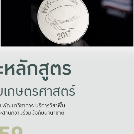
อย่างยั่งยืน
และผลักดันในการใช้ระบบส
ในภาพกว้าง
เพื่อการทำงานแบบ
ญหาจุดเล็กๆ
อข่ายขยายผล
สะดวก รวดเร
และนำไป
บริการด้าน AI อย
หลักสูตร
ัยเกษตรศาสตร์
สูง พัฒนาวิชาการ บริการวิชาพื้น
ะสานความร่วมมือกับนานาชาติ