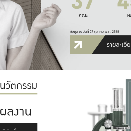
37
4
คณะ
ห
ข้อมูล ณ วันที่ 27 ตุลาคม พ.ศ. 2568
รายละเอีย
ะนวัตกรรม
ผลงาน