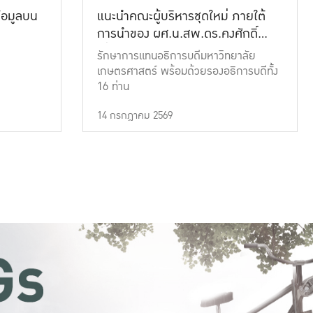
้อมูลบน
แนะนำคณะผู้บริหารชุดใหม่ ภายใต้
การนำของ ผศ.น.สพ.ดร.คงศักดิ์
เที่ยงธรรม
รักษาการแทนอธิการบดีมหาวิทยาลัย
เกษตรศาสตร์ พร้อมด้วยรองอธิการบดีทั้ง
16 ท่าน
14 กรกฎาคม 2569