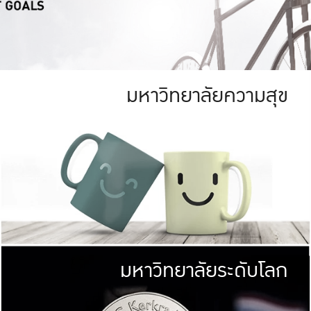
มหาวิทยาลัยความสุข
ย
สีเขียว
มหาวิทยาลัย
ก
สดใส หนาแน่น
ไม่ได้มีเป้าหมา
AN FOREST)
มหาวิทยาลัยชั้นนำทางด้านการว
ICULTURE)
แต่ KU มุ่งเน
าณ 1,400 ไร่
เพื่อสร้างคว
<< คลิก >>
ให้กับประชาชนใ
มหาวิทยาลัยระดับโลก
่อสังคม
มหาวิทยาลั
ามกินดีอยู่ดี
พร้อมที่จ