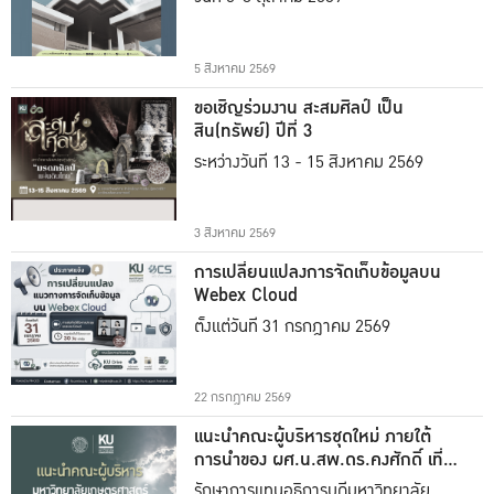
5 สิงหาคม 2569
ขอเชิญร่วมงาน สะสมศิลป์ เป็น
สิน(ทรัพย์) ปีที่ 3
ระหว่างวันที่ 13 - 15 สิงหาคม 2569
3 สิงหาคม 2569
การเปลี่ยนแปลงการจัดเก็บข้อมูลบน
Webex Cloud
ตั้งแต่วันที่ 31 กรกฎาคม 2569
22 กรกฎาคม 2569
แนะนำคณะผู้บริหารชุดใหม่ ภายใต้
การนำของ ผศ.น.สพ.ดร.คงศักดิ์ เที่ยง
ธรรม
รักษาการแทนอธิการบดีมหาวิทยาลัย