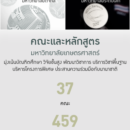
มหาวิทยาลัยดิจิทัล
มหาวิทยาลัยระดับโลก
เปลี่ยนแปลง และ
เพื่อทำงาน
ระบบสารสนเทศที่
คณะและหลักสูตร
มหาวิทยาลัยเกษตรศาสตร์
มุ่งเน้นบัณฑิตศึกษา วิจัยขั้นสูง พัฒนาวิชาการ บริการวิชาพื้นฐาน
บริหารโครงการพิเศษ ประสานความร่วมมือกับนานาชาติ
37
คณะ
459