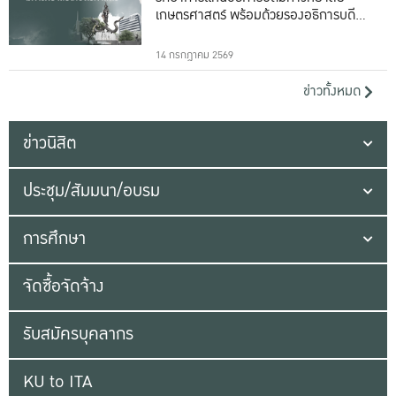
เกษตรศาสตร์ พร้อมด้วยรองอธิการบดีทั้ง
16 ท่าน
14 กรกฎาคม 2569
ข่าวทั้งหมด
ข่าวนิสิต
ประชุม/สัมมนา/อบรม
การศึกษา
จัดซื้อจัดจ้าง
รับสมัครบุคลากร
KU to ITA