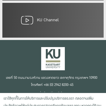
KU Channel
เลขที่ 50 ถนนงามวงศ์วาน แขวงลาดยาว เขตจตุจักร กรุงเทพฯ 10900
โทรศัพท์ +66 (0) 2942 8200-45
เงื่อนไขการใช้งานเว็บไซต์
เราใช้คุกกี้ในการให้บริการและปรับปรุงบริการของเรา ตลอดจนเพิ่ม
ข้อตกลงด้านสิทธิ์ใช้งาน
นโยบายความเป็นส่วนตัว
ประสิทธิภาพให้แก่ประสบการณ์การเรียกดูข้อมูลของคุณ หากคุณใช้งาน