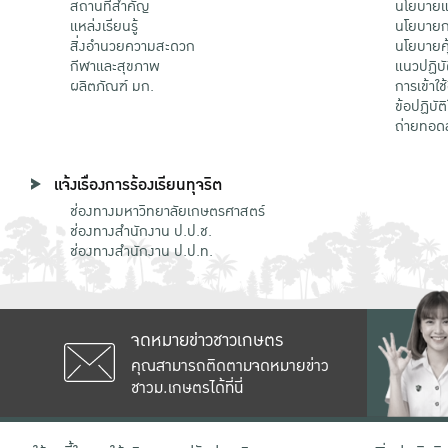
สถานที่สำคัญ
นโยบายแล
แหล่งเรียนรู้
นโยบายกา
สิ่งอำนวยความสะดวก
นโยบายคุ
กีฬาและสุขภาพ
แนวปฏิบั
ผลิตภัณฑ์ มก.
การเข้าใช
ข้อปฏิบั
ถ่ายทอด
แจ้งเรื่องการร้องเรียนทุจริต
ช่องทางมหาวิทยาลัยเกษตรศาสตร์
ช่องทางสำนักงาน ป.ป.ช.
ช่องทางสำนักงาน ป.ป.ท.
จดหมายข่าวชาวเกษตร
คุณสามารถติดตามจดหมายข่าว
ชาวม.เกษตรได้ที่นี่
เลขที่ 50 ถนนงามวงศ์วาน แขวงลาดยาว