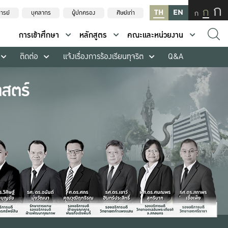
ก
ก
TH
EN
ก
ารย์
บุคลากร
ผู้ปกครอง
ศิษย์เก่า
การเข้าศึกษา
หลักสูตร
คณะและหน่วยงาน
ติดต่อ
แจ้งเรื่องการร้องเรียนทุจริต
Q&A