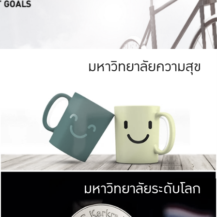
มหาวิทยาลัยความสุข
ย
สีเขียว
มหาวิทยาลัย
ก
สดใส หนาแน่น
ไม่ได้มีเป้าหมา
AN FOREST)
มหาวิทยาลัยชั้นนำทางด้านการว
ICULTURE)
แต่ KU มุ่งเน
าณ 1,400 ไร่
เพื่อสร้างคว
<< คลิก >>
ให้กับประชาชนใ
มหาวิทยาลัยระดับโลก
่อสังคม
มหาวิทยาลั
ามกินดีอยู่ดี
พร้อมที่จ