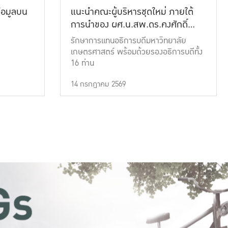
้อมูลบน
แนะนำคณะผู้บริหารชุดใหม่ ภายใต้
การนำของ ผศ.น.สพ.ดร.คงศักดิ์
เที่ยงธรรม
รักษาการแทนอธิการบดีมหาวิทยาลัย
เกษตรศาสตร์ พร้อมด้วยรองอธิการบดีทั้ง
16 ท่าน
14 กรกฎาคม 2569