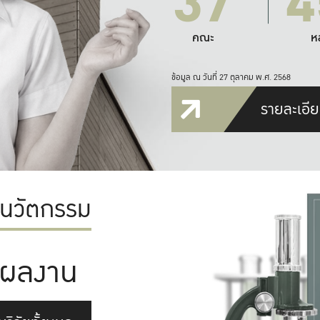
37
4
คณะ
ห
ข้อมูล ณ วันที่ 27 ตุลาคม พ.ศ. 2568
รายละเอีย
ะนวัตกรรม
ผลงาน