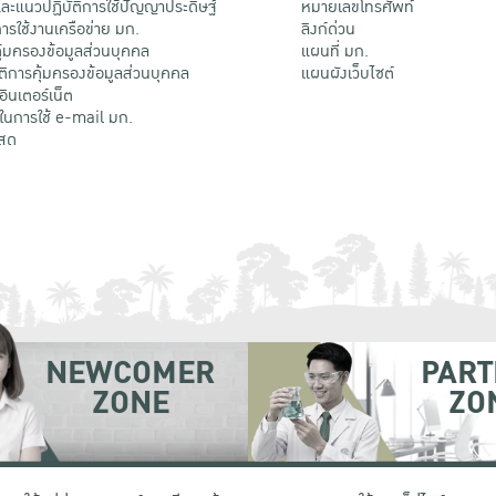
ะแนวปฏิบัติการใช้ปัญญาประดิษฐ์
หมายเลขโทรศัพท์
รใช้งานเครือข่าย มก.
ลิงก์ด่วน
้มครองข้อมูลส่วนบุคคล
แผนที่ มก.
ติการคุ้มครองข้อมูลส่วนบุคคล
แผนผังเว็บไซต์
้อินเตอร์เน็ต
ติในการใช้ e-mail มก.
สด
NEWCOMER
PART
ZONE
ZO
 เขตจตุจักร กรุงเทพฯ 10900
โทรศัพท์ +66 (0) 2942 8200-45