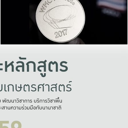
อย่างยั่งยืน
และผลักดันในการใช้ระบบส
ในภาพกว้าง
เพื่อการทำงานแบบ
ญหาจุดเล็กๆ
อข่ายขยายผล
สะดวก รวดเร
และนำไป
บริการด้าน AI อย
หลักสูตร
ัยเกษตรศาสตร์
สูง พัฒนาวิชาการ บริการวิชาพื้น
ะสานความร่วมมือกับนานาชาติ