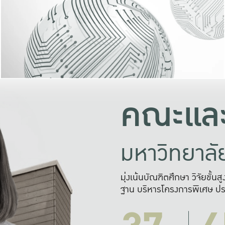
และความสุข
มองปัญหา
แก้ไขจากปั
และสร้างเครื
คณะและ
มหาวิทยาล
มุ่งเน้นบัณฑิตศึกษา วิจัยขั้น
ฐาน บริหารโครงการพิเศษ ปร