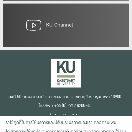
KU Channel
เลขที่ 50 ถนนงามวงศ์วาน แขวงลาดยาว เขตจตุจักร กรุงเทพฯ 10900
โทรศัพท์ +66 (0) 2942 8200-45
เงื่อนไขการใช้งานเว็บไซต์
เราใช้คุกกี้ในการให้บริการและปรับปรุงบริการของเรา ตลอดจนเพิ่ม
ข้อตกลงด้านสิทธิ์ใช้งาน
นโยบายความเป็นส่วนตัว
ประสิทธิภาพให้แก่ประสบการณ์การเรียกดูข้อมูลของคุณ หากคุณใช้งาน