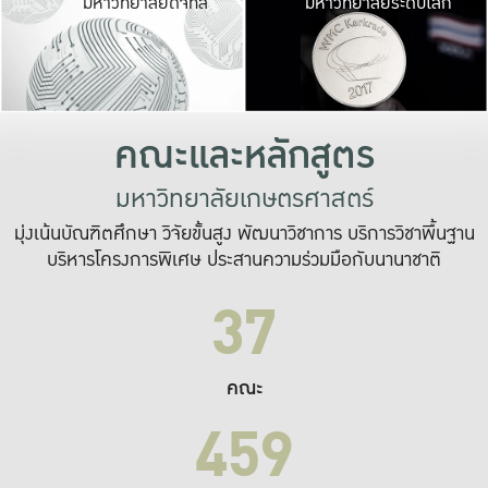
มหาวิทยาลัยดิจิทัล
มหาวิทยาลัยระดับโลก
เปลี่ยนแปลง และ
เพื่อทำงาน
ระบบสารสนเทศที่
คณะและหลักสูตร
มหาวิทยาลัยเกษตรศาสตร์
มุ่งเน้นบัณฑิตศึกษา วิจัยขั้นสูง พัฒนาวิชาการ บริการวิชาพื้นฐาน
บริหารโครงการพิเศษ ประสานความร่วมมือกับนานาชาติ
37
คณะ
459