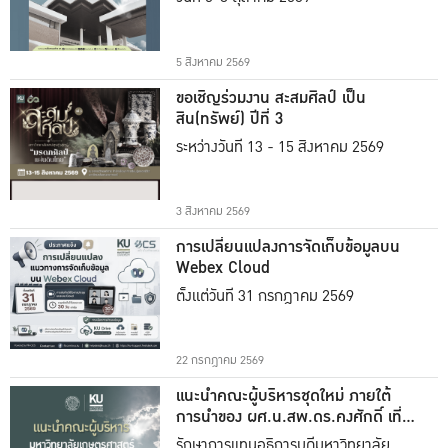
5 สิงหาคม 2569
ขอเชิญร่วมงาน สะสมศิลป์ เป็น
สิน(ทรัพย์) ปีที่ 3
ระหว่างวันที่ 13 - 15 สิงหาคม 2569
3 สิงหาคม 2569
การเปลี่ยนแปลงการจัดเก็บข้อมูลบน
Webex Cloud
ตั้งแต่วันที่ 31 กรกฎาคม 2569
22 กรกฎาคม 2569
แนะนำคณะผู้บริหารชุดใหม่ ภายใต้
การนำของ ผศ.น.สพ.ดร.คงศักดิ์ เที่ยง
ธรรม
รักษาการแทนอธิการบดีมหาวิทยาลัย