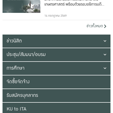
เกษตรศาสตร์ พร้อมด้วยรองอธิการบดีทั้ง
16 ท่าน
14 กรกฎาคม 2569
ข่าวทั้งหมด
ข่าวนิสิต
ประชุม/สัมมนา/อบรม
การศึกษา
จัดซื้อจัดจ้าง
รับสมัครบุคลากร
KU to ITA