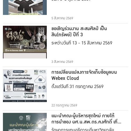
5 สิงหาคม 2569
ขอเชิญร่วมงาน สะสมศิลป์ เป็น
สิน(ทรัพย์) ปีที่ 3
ระหว่างวันที่ 13 - 15 สิงหาคม 2569
3 สิงหาคม 2569
การเปลี่ยนแปลงการจัดเก็บข้อมูลบน
Webex Cloud
ตั้งแต่วันที่ 31 กรกฎาคม 2569
22 กรกฎาคม 2569
แนะนำคณะผู้บริหารชุดใหม่ ภายใต้
การนำของ ผศ.น.สพ.ดร.คงศักดิ์ เที่ยง
ธรรม
รักษาการแทนอธิการบดีมหาวิทยาลัย