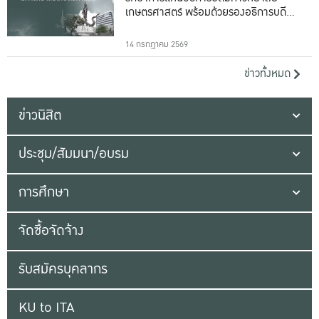
เกษตรศาสตร์ พร้อมด้วยรองอธิการบดีทั้ง
16 ท่าน
14 กรกฎาคม 2569
ข่าวทั้งหมด
ข่าวนิสิต
ประชุม/สัมมนา/อบรม
การศึกษา
จัดซื้อจัดจ้าง
รับสมัครบุคลากร
KU to ITA