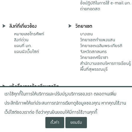
ข้อปฏิบัติในการใช้ e-mail มก.
ถ่ายทอดสด
ลิงก์ที่เกี่ยวข้อง
วิทยาเขต
หมายเลขโทรศัพท์
บางเขน
ลิงก์ด่วน
วิทยาเขตกําแพงแสน
แผนที่ มก.
วิทยาเขตเฉลิมพระเกียรติ
แผนผังเว็บไซต์
จังหวัดสกลนคร
วิทยาเขตศรีราชา
สำนักงานเขตบริหารการเรียนรู้
พื้นที่สุพรรณบุรี
แจ้งเรื่องการร้องเรียนทุจริต
เราใช้คุกกี้ในการให้บริการและปรับปรุงบริการของเรา ตลอดจนเพิ่ม
ช่องทางมหาวิทยาลัย
เกษตรศาสตร์
ประสิทธิภาพให้แก่ประสบการณ์การเรียกดูข้อมูลของคุณ หากคุณใช้งาน
ช่องทางสำนักงาน ป.ป.ช.
ช่องทางสำนักงาน ป.ป.ท.
เว็ปไซต์ของเราต่อ ถือว่าคุณยินยอมให้มีการใช้งานคุกกี้
ตั้งค่า
ยอมรับ