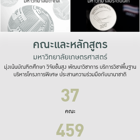
มหาวิทยาลัยดิจิทัล
มหาวิทยาลัยระดับโลก
เปลี่ยนแปลง และ
เพื่อทำงาน
ระบบสารสนเทศที่
คณะและหลักสูตร
มหาวิทยาลัยเกษตรศาสตร์
มุ่งเน้นบัณฑิตศึกษา วิจัยขั้นสูง พัฒนาวิชาการ บริการวิชาพื้นฐาน
บริหารโครงการพิเศษ ประสานความร่วมมือกับนานาชาติ
37
คณะ
459