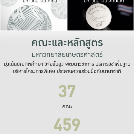
มหาวิทยาลัยดิจิทัล
มหาวิทยาลัยระดับโลก
เปลี่ยนแปลง และ
เพื่อทำงาน
ระบบสารสนเทศที่
คณะและหลักสูตร
มหาวิทยาลัยเกษตรศาสตร์
มุ่งเน้นบัณฑิตศึกษา วิจัยขั้นสูง พัฒนาวิชาการ บริการวิชาพื้นฐาน
บริหารโครงการพิเศษ ประสานความร่วมมือกับนานาชาติ
37
คณะ
459