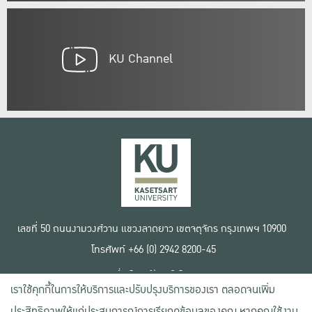
KU Channel
เลขที่ 50 ถนนงามวงศ์วาน แขวงลาดยาว เขตจตุจักร กรุงเทพฯ 10900
โทรศัพท์ +66 (0) 2942 8200-45
เงื่อนไขการใช้งานเว็บไซต์
เราใช้คุกกี้ในการให้บริการและปรับปรุงบริการของเรา ตลอดจนเพิ่ม
ข้อตกลงด้านสิทธิ์ใช้งาน
นโยบายความเป็นส่วนตัว
ประสิทธิภาพให้แก่ประสบการณ์การเรียกดูข้อมูลของคุณ หากคุณใช้งาน