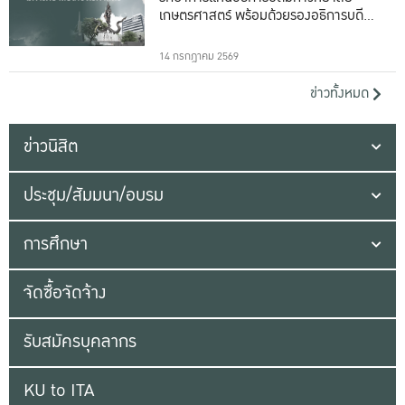
เกษตรศาสตร์ พร้อมด้วยรองอธิการบดีทั้ง
16 ท่าน
14 กรกฎาคม 2569
ข่าวทั้งหมด
ข่าวนิสิต
ประชุม/สัมมนา/อบรม
การศึกษา
จัดซื้อจัดจ้าง
รับสมัครบุคลากร
KU to ITA