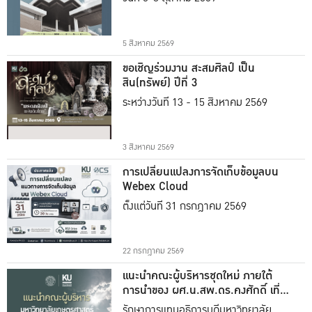
5 สิงหาคม 2569
ขอเชิญร่วมงาน สะสมศิลป์ เป็น
สิน(ทรัพย์) ปีที่ 3
ระหว่างวันที่ 13 - 15 สิงหาคม 2569
3 สิงหาคม 2569
การเปลี่ยนแปลงการจัดเก็บข้อมูลบน
Webex Cloud
ตั้งแต่วันที่ 31 กรกฎาคม 2569
22 กรกฎาคม 2569
แนะนำคณะผู้บริหารชุดใหม่ ภายใต้
การนำของ ผศ.น.สพ.ดร.คงศักดิ์ เที่ยง
ธรรม
รักษาการแทนอธิการบดีมหาวิทยาลัย