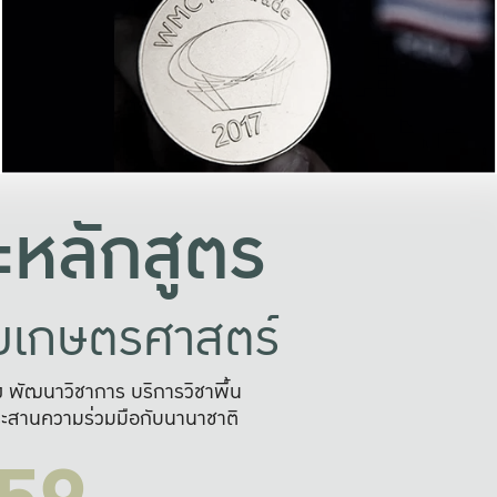
อย่างยั่งยืน
และผลักดันในการใช้ระบบส
ในภาพกว้าง
เพื่อการทำงานแบบ
ญหาจุดเล็กๆ
อข่ายขยายผล
สะดวก รวดเร
และนำไป
บริการด้าน AI อย
หลักสูตร
ัยเกษตรศาสตร์
สูง พัฒนาวิชาการ บริการวิชาพื้น
ะสานความร่วมมือกับนานาชาติ