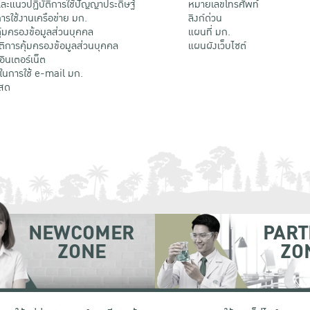
ะแนวปฏิบัติการใช้ปัญญาประดิษฐ์
หมายเลขโทรศัพท์
รใช้งานเครือข่าย มก.
ลิงก์ด่วน
้มครองข้อมูลส่วนบุคคล
แผนที่ มก.
ติการคุ้มครองข้อมูลส่วนบุคคล
แผนผังเว็บไซต์
้อินเตอร์เน็ต
ติในการใช้ e-mail มก.
สด
NEWCOMER
PART
ZONE
ZO
 เขตจตุจักร กรุงเทพฯ 10900
โทรศัพท์ +66 (0) 2942 8200-45