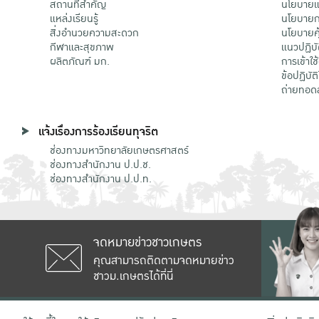
สถานที่สำคัญ
นโยบายแล
แหล่งเรียนรู้
นโยบายกา
สิ่งอำนวยความสะดวก
นโยบายคุ
กีฬาและสุขภาพ
แนวปฏิบั
ผลิตภัณฑ์ มก.
การเข้าใช
ข้อปฏิบั
ถ่ายทอด
แจ้งเรื่องการร้องเรียนทุจริต
ช่องทางมหาวิทยาลัยเกษตรศาสตร์
ช่องทางสำนักงาน ป.ป.ช.
ช่องทางสำนักงาน ป.ป.ท.
จดหมายข่าวชาวเกษตร
คุณสามารถติดตามจดหมายข่าว
ชาวม.เกษตรได้ที่นี่
เลขที่ 50 ถนนงามวงศ์วาน แขวงลาดยาว