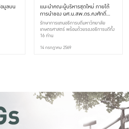
้อมูลบน
แนะนำคณะผู้บริหารชุดใหม่ ภายใต้
การนำของ ผศ.น.สพ.ดร.คงศักดิ์
เที่ยงธรรม
รักษาการแทนอธิการบดีมหาวิทยาลัย
เกษตรศาสตร์ พร้อมด้วยรองอธิการบดีทั้ง
16 ท่าน
14 กรกฎาคม 2569