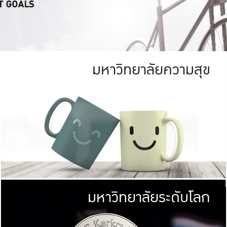
มหาวิทยาลัยความสุข
ย
สีเขียว
มหาวิทยาลัย
ก
สดใส หนาแน่น
ไม่ได้มีเป้าหมา
AN FOREST)
มหาวิทยาลัยชั้นนำทางด้านการว
ICULTURE)
แต่ KU มุ่งเน
าณ 1,400 ไร่
เพื่อสร้างคว
<< คลิก >>
ให้กับประชาชนใ
มหาวิทยาลัยระดับโลก
่อสังคม
มหาวิทยาลั
ามกินดีอยู่ดี
พร้อมที่จ