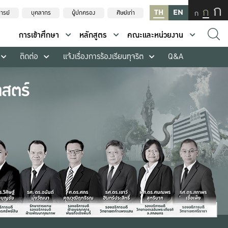
ก
ก
TH
EN
ก
ารย์
บุคลากร
ผู้ปกครอง
ศิษย์เก่า
การเข้าศึกษา
หลักสูตร
คณะและหน่วยงาน
ติดต่อ
แจ้งเรื่องการร้องเรียนทุจริต
Q&A