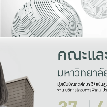
และความสุข
มองปัญหา
แก้ไขจากปั
และสร้างเครื
คณะและ
มหาวิทยาล
มุ่งเน้นบัณฑิตศึกษา วิจัยขั้น
ฐาน บริหารโครงการพิเศษ ปร