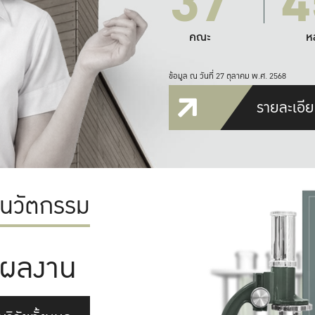
37
4
คณะ
ห
ข้อมูล ณ วันที่ 27 ตุลาคม พ.ศ. 2568
รายละเอีย
ะนวัตกรรม
ผลงาน