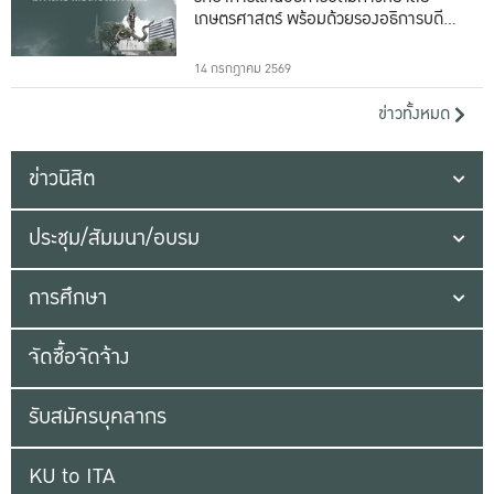
เกษตรศาสตร์ พร้อมด้วยรองอธิการบดีทั้ง
16 ท่าน
14 กรกฎาคม 2569
ข่าวทั้งหมด
ข่าวนิสิต
ประชุม/สัมมนา/อบรม
การศึกษา
จัดซื้อจัดจ้าง
รับสมัครบุคลากร
KU to ITA