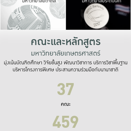
มหาวิทยาลัยดิจิทัล
มหาวิทยาลัยระดับโลก
เปลี่ยนแปลง และ
เพื่อทำงาน
ระบบสารสนเทศที่
คณะและหลักสูตร
มหาวิทยาลัยเกษตรศาสตร์
มุ่งเน้นบัณฑิตศึกษา วิจัยขั้นสูง พัฒนาวิชาการ บริการวิชาพื้นฐาน
บริหารโครงการพิเศษ ประสานความร่วมมือกับนานาชาติ
37
คณะ
459