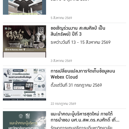
5 สิงหาคม 2569
ขอเชิญร่วมงาน สะสมศิลป์ เป็น
สิน(ทรัพย์) ปีที่ 3
ระหว่างวันที่ 13 - 15 สิงหาคม 2569
3 สิงหาคม 2569
การเปลี่ยนแปลงการจัดเก็บข้อมูลบน
Webex Cloud
ตั้งแต่วันที่ 31 กรกฎาคม 2569
22 กรกฎาคม 2569
แนะนำคณะผู้บริหารชุดใหม่ ภายใต้
การนำของ ผศ.น.สพ.ดร.คงศักดิ์ เที่ยง
ธรรม
รักษาการแทนอธิการบดีมหาวิทยาลัย