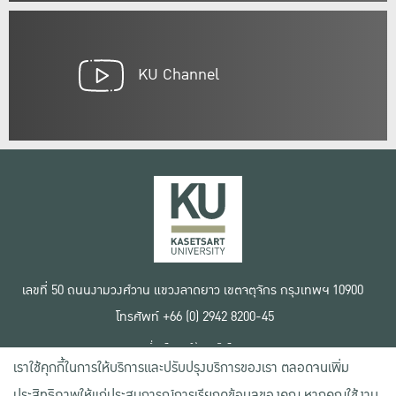
KU Channel
เลขที่ 50 ถนนงามวงศ์วาน แขวงลาดยาว เขตจตุจักร กรุงเทพฯ 10900
โทรศัพท์ +66 (0) 2942 8200-45
เงื่อนไขการใช้งานเว็บไซต์
เราใช้คุกกี้ในการให้บริการและปรับปรุงบริการของเรา ตลอดจนเพิ่ม
ข้อตกลงด้านสิทธิ์ใช้งาน
นโยบายความเป็นส่วนตัว
ประสิทธิภาพให้แก่ประสบการณ์การเรียกดูข้อมูลของคุณ หากคุณใช้งาน