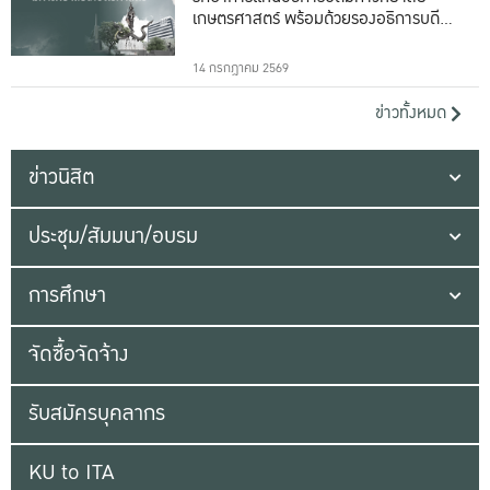
เกษตรศาสตร์ พร้อมด้วยรองอธิการบดีทั้ง
16 ท่าน
14 กรกฎาคม 2569
ข่าวทั้งหมด
ข่าวนิสิต
ประชุม/สัมมนา/อบรม
การศึกษา
จัดซื้อจัดจ้าง
รับสมัครบุคลากร
KU to ITA