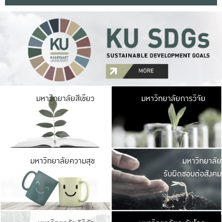
มหาวิ
มหาวิทยาลัยสีเขียว
มหาวิทยาลัยการวิจัย
มีพื้นที่เขียวสดใส 
เป็นป่าในเมือง เกษตร
มหาวิ
มหาวิทยาลัยความสุข
มหาวิทยาลัย
ค
รับผิดชอบต่อสังคม
เปิดประส
และพบเรื่องราวใหม่
มหาวิ