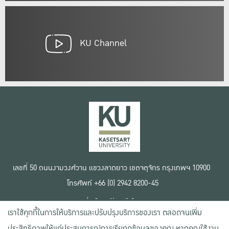
KU Channel
เลขที่ 50 ถนนงามวงศ์วาน แขวงลาดยาว เขตจตุจักร กรุงเทพฯ 10900
โทรศัพท์ +66 (0) 2942 8200-45
เงื่อนไขการใช้งานเว็บไซต์
เราใช้คุกกี้ในการให้บริการและปรับปรุงบริการของเรา ตลอดจนเพิ่ม
ข้อตกลงด้านสิทธิ์ใช้งาน
นโยบายความเป็นส่วนตัว
ประสิทธิภาพให้แก่ประสบการณ์การเรียกดูข้อมูลของคุณ หากคุณใช้งาน