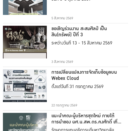
5 สิงหาคม 2569
ขอเชิญร่วมงาน สะสมศิลป์ เป็น
สิน(ทรัพย์) ปีที่ 3
ระหว่างวันที่ 13 - 15 สิงหาคม 2569
3 สิงหาคม 2569
การเปลี่ยนแปลงการจัดเก็บข้อมูลบน
Webex Cloud
ตั้งแต่วันที่ 31 กรกฎาคม 2569
22 กรกฎาคม 2569
แนะนำคณะผู้บริหารชุดใหม่ ภายใต้
การนำของ ผศ.น.สพ.ดร.คงศักดิ์ เที่ยง
ธรรม
รักษาการแทนอธิการบดีมหาวิทยาลัย