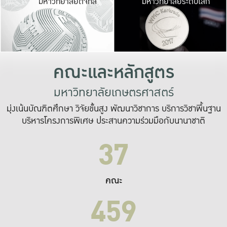
มหาวิทยาลัยดิจิทัล
มหาวิทยาลัยระดับโลก
เปลี่ยนแปลง และ
เพื่อทำงาน
ระบบสารสนเทศที่
คณะและหลักสูตร
มหาวิทยาลัยเกษตรศาสตร์
มุ่งเน้นบัณฑิตศึกษา วิจัยขั้นสูง พัฒนาวิชาการ บริการวิชาพื้นฐาน
บริหารโครงการพิเศษ ประสานความร่วมมือกับนานาชาติ
37
คณะ
459