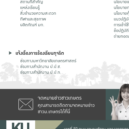
สถานที่สำคัญ
นโยบายแล
แหล่งเรียนรู้
นโยบายกา
สิ่งอำนวยความสะดวก
นโยบายคุ
กีฬาและสุขภาพ
แนวปฏิบั
ผลิตภัณฑ์ มก.
การเข้าใช
ข้อปฏิบั
ถ่ายทอด
แจ้งเรื่องการร้องเรียนทุจริต
ช่องทางมหาวิทยาลัยเกษตรศาสตร์
ช่องทางสำนักงาน ป.ป.ช.
ช่องทางสำนักงาน ป.ป.ท.
จดหมายข่าวชาวเกษตร
คุณสามารถติดตามจดหมายข่าว
ชาวม.เกษตรได้ที่นี่
เลขที่ 50 ถนนงามวงศ์วาน แขวงลาดยาว