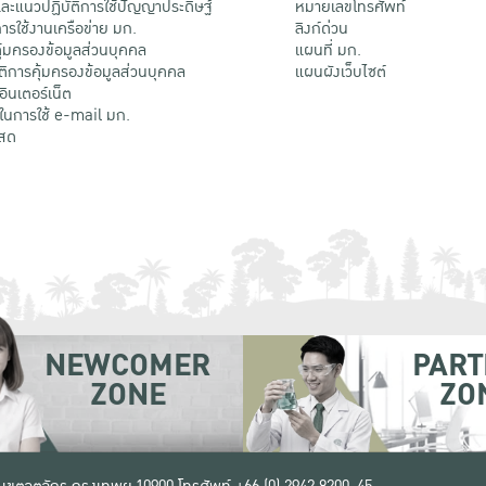
ะแนวปฏิบัติการใช้ปัญญาประดิษฐ์
หมายเลขโทรศัพท์
รใช้งานเครือข่าย มก.
ลิงก์ด่วน
้มครองข้อมูลส่วนบุคคล
แผนที่ มก.
ติการคุ้มครองข้อมูลส่วนบุคคล
แผนผังเว็บไซต์
้อินเตอร์เน็ต
ติในการใช้ e-mail มก.
สด
NEWCOMER
PART
ZONE
ZO
 เขตจตุจักร กรุงเทพฯ 10900
โทรศัพท์ +66 (0) 2942 8200-45