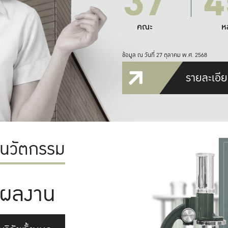
37
4
คณะ
ห
ข้อมูล ณ วันที่ 27 ตุลาคม พ.ศ. 2568
รายละเอีย
ะนวัตกรรม
ผลงาน