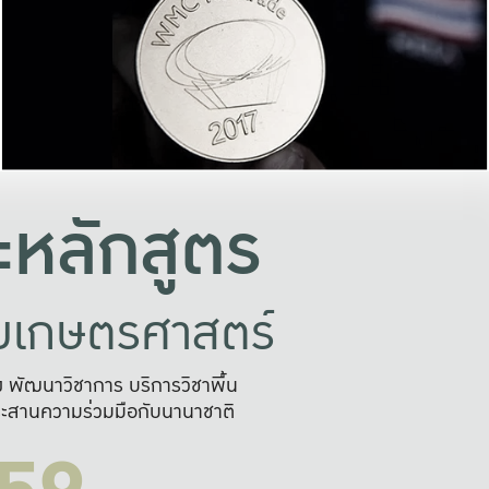
อย่างยั่งยืน
และผลักดันในการใช้ระบบส
ในภาพกว้าง
เพื่อการทำงานแบบ
ญหาจุดเล็กๆ
อข่ายขยายผล
สะดวก รวดเร
และนำไป
บริการด้าน AI อย
หลักสูตร
ัยเกษตรศาสตร์
สูง พัฒนาวิชาการ บริการวิชาพื้น
ะสานความร่วมมือกับนานาชาติ