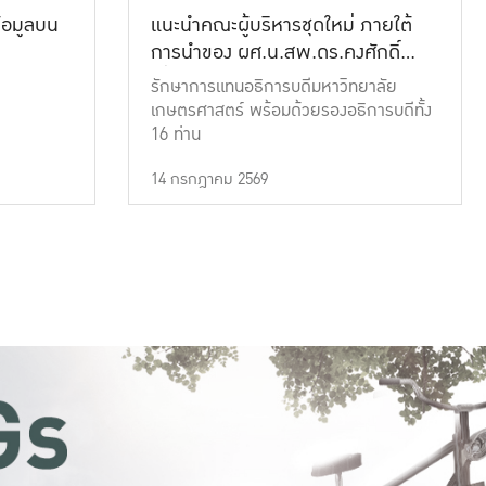
้อมูลบน
แนะนำคณะผู้บริหารชุดใหม่ ภายใต้
การนำของ ผศ.น.สพ.ดร.คงศักดิ์
เที่ยงธรรม
รักษาการแทนอธิการบดีมหาวิทยาลัย
เกษตรศาสตร์ พร้อมด้วยรองอธิการบดีทั้ง
16 ท่าน
14 กรกฎาคม 2569