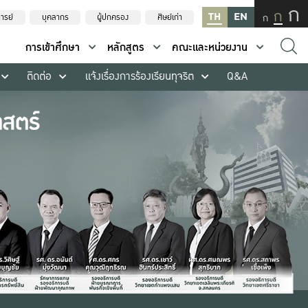
ก
ก
TH
EN
ก
ารย์
บุคลากร
ผู้ปกครอง
ศิษย์เก่า
การเข้าศึกษา
หลักสูตร
คณะและหน่วยงาน
ติดต่อ
แจ้งเรื่องการร้องเรียนทุจริต
Q&A