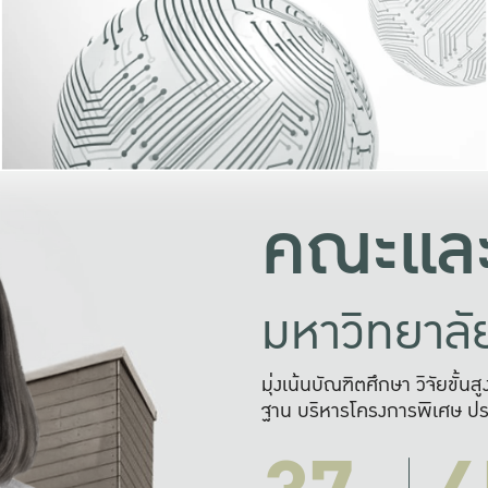
และความสุข
มองปัญหา
แก้ไขจากปั
และสร้างเครื
คณะและ
มหาวิทยาล
มุ่งเน้นบัณฑิตศึกษา วิจัยขั้น
ฐาน บริหารโครงการพิเศษ ปร