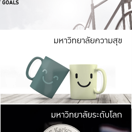
มหาวิทยาลัยความสุข
ย
สีเขียว
มหาวิทยาลัย
ก
สดใส หนาแน่น
ไม่ได้มีเป้าหมา
AN FOREST)
มหาวิทยาลัยชั้นนำทางด้านการว
ICULTURE)
แต่ KU มุ่งเน
าณ 1,400 ไร่
เพื่อสร้างคว
<< คลิก >>
ให้กับประชาชนใ
มหาวิทยาลัยระดับโลก
่อสังคม
มหาวิทยาลั
ามกินดีอยู่ดี
พร้อมที่จ