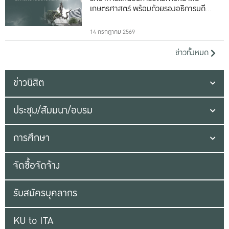
เกษตรศาสตร์ พร้อมด้วยรองอธิการบดีทั้ง
16 ท่าน
14 กรกฎาคม 2569
ข่าวทั้งหมด
ข่าวนิสิต
ประชุม/สัมมนา/อบรม
การศึกษา
จัดซื้อจัดจ้าง
รับสมัครบุคลากร
KU to ITA