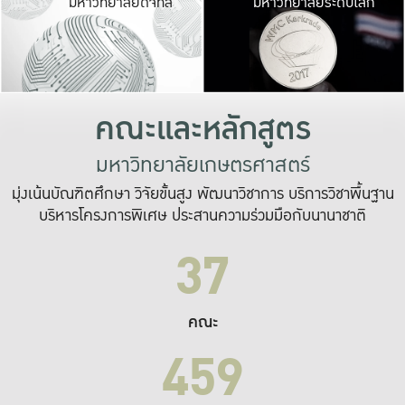
มหาวิทยาลัยดิจิทัล
มหาวิทยาลัยระดับโลก
เปลี่ยนแปลง และ
เพื่อทำงาน
ระบบสารสนเทศที่
คณะและหลักสูตร
มหาวิทยาลัยเกษตรศาสตร์
มุ่งเน้นบัณฑิตศึกษา วิจัยขั้นสูง พัฒนาวิชาการ บริการวิชาพื้นฐาน
บริหารโครงการพิเศษ ประสานความร่วมมือกับนานาชาติ
37
คณะ
459