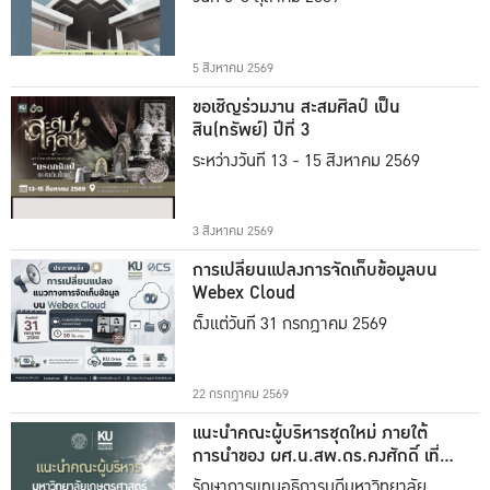
5 สิงหาคม 2569
ขอเชิญร่วมงาน สะสมศิลป์ เป็น
สิน(ทรัพย์) ปีที่ 3
ระหว่างวันที่ 13 - 15 สิงหาคม 2569
3 สิงหาคม 2569
การเปลี่ยนแปลงการจัดเก็บข้อมูลบน
Webex Cloud
ตั้งแต่วันที่ 31 กรกฎาคม 2569
22 กรกฎาคม 2569
แนะนำคณะผู้บริหารชุดใหม่ ภายใต้
การนำของ ผศ.น.สพ.ดร.คงศักดิ์ เที่ยง
ธรรม
รักษาการแทนอธิการบดีมหาวิทยาลัย