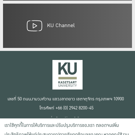
KU Channel
เลขที่ 50 ถนนงามวงศ์วาน แขวงลาดยาว เขตจตุจักร กรุงเทพฯ 10900
โทรศัพท์ +66 (0) 2942 8200-45
เงื่อนไขการใช้งานเว็บไซต์
เราใช้คุกกี้ในการให้บริการและปรับปรุงบริการของเรา ตลอดจนเพิ่ม
ข้อตกลงด้านสิทธิ์ใช้งาน
นโยบายความเป็นส่วนตัว
ประสิทธิภาพให้แก่ประสบการณ์การเรียกดูข้อมูลของคุณ หากคุณใช้งาน