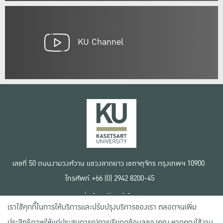
KU Channel
เลขที่ 50 ถนนงามวงศ์วาน แขวงลาดยาว เขตจตุจักร กรุงเทพฯ 10900
โทรศัพท์ +66 (0) 2942 8200-45
เงื่อนไขการใช้งานเว็บไซต์
เราใช้คุกกี้ในการให้บริการและปรับปรุงบริการของเรา ตลอดจนเพิ่ม
ข้อตกลงด้านสิทธิ์ใช้งาน
นโยบายความเป็นส่วนตัว
ประสิทธิภาพให้แก่ประสบการณ์การเรียกดูข้อมูลของคุณ หากคุณใช้งาน