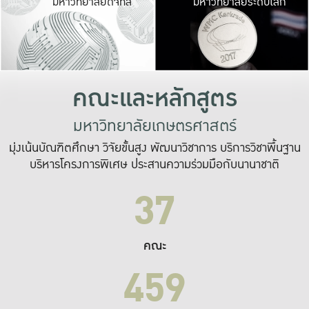
มหาวิทยาลัยดิจิทัล
มหาวิทยาลัยระดับโลก
เปลี่ยนแปลง และ
เพื่อทำงาน
ระบบสารสนเทศที่
คณะและหลักสูตร
มหาวิทยาลัยเกษตรศาสตร์
มุ่งเน้นบัณฑิตศึกษา วิจัยขั้นสูง พัฒนาวิชาการ บริการวิชาพื้นฐาน
บริหารโครงการพิเศษ ประสานความร่วมมือกับนานาชาติ
37
คณะ
459