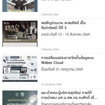
5 สิงหาคม 2569
ขอเชิญร่วมงาน สะสมศิลป์ เป็น
สิน(ทรัพย์) ปีที่ 3
ระหว่างวันที่ 13 - 15 สิงหาคม 2569
3 สิงหาคม 2569
การเปลี่ยนแปลงการจัดเก็บข้อมูลบน
Webex Cloud
ตั้งแต่วันที่ 31 กรกฎาคม 2569
22 กรกฎาคม 2569
แนะนำคณะผู้บริหารชุดใหม่ ภายใต้
การนำของ ผศ.น.สพ.ดร.คงศักดิ์ เที่ยง
ธรรม
รักษาการแทนอธิการบดีมหาวิทยาลัย