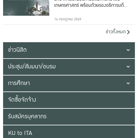
เกษตรศาสตร์ พร้อมด้วยรองอธิการบดีทั้ง
16 ท่าน
14 กรกฎาคม 2569
ข่าวทั้งหมด
ข่าวนิสิต
ประชุม/สัมมนา/อบรม
การศึกษา
จัดซื้อจัดจ้าง
รับสมัครบุคลากร
KU to ITA