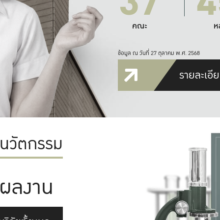
37
4
คณะ
ห
ข้อมูล ณ วันที่ 27 ตุลาคม พ.ศ. 2568
รายละเอีย
ะนวัตกรรม
ผลงาน