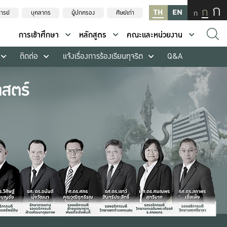
ก
ก
TH
EN
ก
ารย์
บุคลากร
ผู้ปกครอง
ศิษย์เก่า
การเข้าศึกษา
หลักสูตร
คณะและหน่วยงาน
ติดต่อ
แจ้งเรื่องการร้องเรียนทุจริต
Q&A