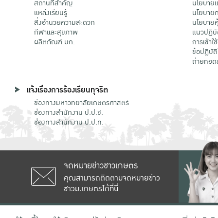
สถานที่สำคัญ
นโยบายแล
แหล่งเรียนรู้
นโยบายกา
สิ่งอำนวยความสะดวก
นโยบายคุ
กีฬาและสุขภาพ
แนวปฏิบั
ผลิตภัณฑ์ มก.
การเข้าใช
ข้อปฏิบั
ถ่ายทอด
แจ้งเรื่องการร้องเรียนทุจริต
ช่องทางมหาวิทยาลัยเกษตรศาสตร์
ช่องทางสำนักงาน ป.ป.ช.
ช่องทางสำนักงาน ป.ป.ท.
จดหมายข่าวชาวเกษตร
คุณสามารถติดตามจดหมายข่าว
ชาวม.เกษตรได้ที่นี่
เลขที่ 50 ถนนงามวงศ์วาน แขวงลาดยาว