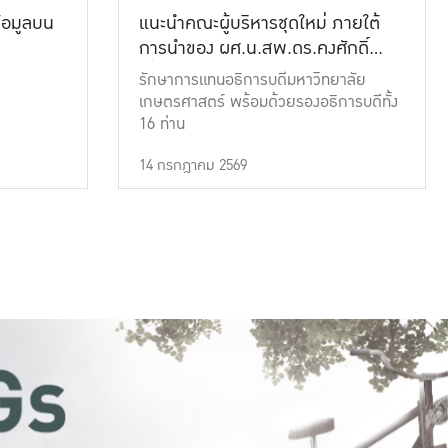
้อมูลบน
แนะนำคณะผู้บริหารชุดใหม่ ภายใต้
การนำของ ผศ.น.สพ.ดร.คงศักดิ์
เที่ยงธรรม
รักษาการแทนอธิการบดีมหาวิทยาลัย
เกษตรศาสตร์ พร้อมด้วยรองอธิการบดีทั้ง
16 ท่าน
14 กรกฎาคม 2569