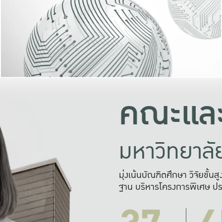
และความสุข
มองปัญหา
แก้ไขจากปั
และสร้างเครื
คณะและ
มหาวิทยาล
มุ่งเน้นบัณฑิตศึกษา วิจัยขั้น
ฐาน บริหารโครงการพิเศษ ปร