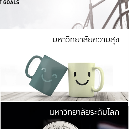
มหาวิทยาลัยความสุข
ย
สีเขียว
มหาวิทยาลัย
ก
สดใส หนาแน่น
ไม่ได้มีเป้าหมา
AN FOREST)
มหาวิทยาลัยชั้นนำทางด้านการว
ICULTURE)
แต่ KU มุ่งเน
าณ 1,400 ไร่
เพื่อสร้างคว
<< คลิก >>
ให้กับประชาชนใ
มหาวิทยาลัยระดับโลก
่อสังคม
มหาวิทยาลั
ามกินดีอยู่ดี
พร้อมที่จ