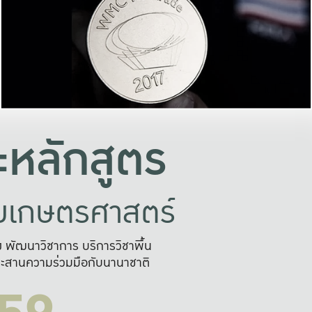
อย่างยั่งยืน
และผลักดันในการใช้ระบบส
ในภาพกว้าง
เพื่อการทำงานแบบ
ญหาจุดเล็กๆ
อข่ายขยายผล
สะดวก รวดเร
และนำไป
บริการด้าน AI อย
หลักสูตร
ัยเกษตรศาสตร์
สูง พัฒนาวิชาการ บริการวิชาพื้น
ะสานความร่วมมือกับนานาชาติ