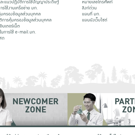
ะแนวปฏิบัติการใช้ปัญญาประดิษฐ์
หมายเลขโทรศัพท์
รใช้งานเครือข่าย มก.
ลิงก์ด่วน
้มครองข้อมูลส่วนบุคคล
แผนที่ มก.
ติการคุ้มครองข้อมูลส่วนบุคคล
แผนผังเว็บไซต์
้อินเตอร์เน็ต
ติในการใช้ e-mail มก.
สด
NEWCOMER
PART
ZONE
ZO
 เขตจตุจักร กรุงเทพฯ 10900
โทรศัพท์ +66 (0) 2942 8200-45