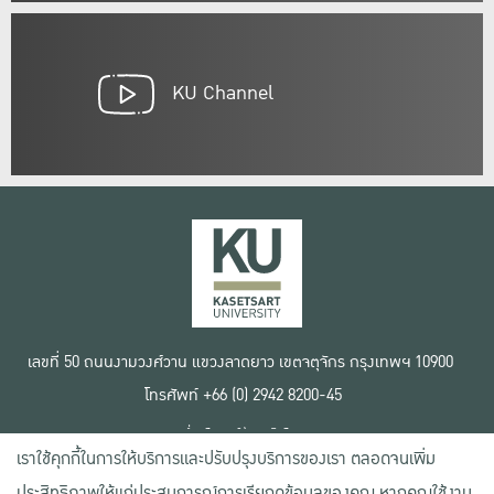
KU Channel
เลขที่ 50 ถนนงามวงศ์วาน แขวงลาดยาว เขตจตุจักร กรุงเทพฯ 10900
โทรศัพท์ +66 (0) 2942 8200-45
เงื่อนไขการใช้งานเว็บไซต์
เราใช้คุกกี้ในการให้บริการและปรับปรุงบริการของเรา ตลอดจนเพิ่ม
ข้อตกลงด้านสิทธิ์ใช้งาน
นโยบายความเป็นส่วนตัว
ประสิทธิภาพให้แก่ประสบการณ์การเรียกดูข้อมูลของคุณ หากคุณใช้งาน