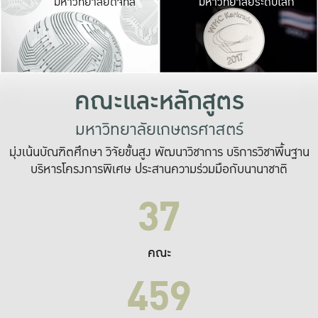
มหาวิทยาลัยดิจิทัล
มหาวิทยาลัยระดับโลก
เปลี่ยนแปลง และ
เพื่อทำงาน
ระบบสารสนเทศที่
คณะและหลักสูตร
มหาวิทยาลัยเกษตรศาสตร์
มุ่งเน้นบัณฑิตศึกษา วิจัยขั้นสูง พัฒนาวิชาการ บริการวิชาพื้นฐาน
บริหารโครงการพิเศษ ประสานความร่วมมือกับนานาชาติ
37
คณะ
459