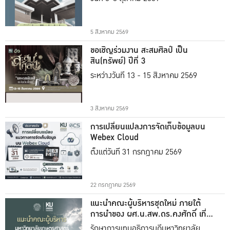
5 สิงหาคม 2569
ขอเชิญร่วมงาน สะสมศิลป์ เป็น
สิน(ทรัพย์) ปีที่ 3
ระหว่างวันที่ 13 - 15 สิงหาคม 2569
3 สิงหาคม 2569
การเปลี่ยนแปลงการจัดเก็บข้อมูลบน
Webex Cloud
ตั้งแต่วันที่ 31 กรกฎาคม 2569
22 กรกฎาคม 2569
แนะนำคณะผู้บริหารชุดใหม่ ภายใต้
การนำของ ผศ.น.สพ.ดร.คงศักดิ์ เที่ยง
ธรรม
รักษาการแทนอธิการบดีมหาวิทยาลัย