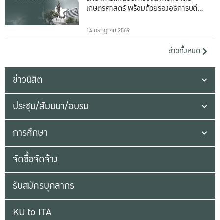
เกษตรศาสตร์ พร้อมด้วยรองอธิการบดีทั้ง
16 ท่าน
14 กรกฎาคม 2569
ข่าวทั้งหมด
ข่าวนิสิต
ประชุม/สัมมนา/อบรม
การศึกษา
จัดซื้อจัดจ้าง
รับสมัครบุคลากร
KU to ITA