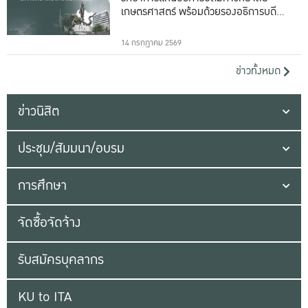
เกษตรศาสตร์ พร้อมด้วยรองอธิการบดีทั้ง
16 ท่าน
14 กรกฎาคม 2569
ข่าวทั้งหมด
ข่าวนิสิต
ประชุม/สัมมนา/อบรม
การศึกษา
จัดซื้อจัดจ้าง
รับสมัครบุคลากร
KU to ITA