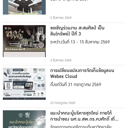
5 สิงหาคม 2569
ขอเชิญร่วมงาน สะสมศิลป์ เป็น
สิน(ทรัพย์) ปีที่ 3
ระหว่างวันที่ 13 - 15 สิงหาคม 2569
3 สิงหาคม 2569
การเปลี่ยนแปลงการจัดเก็บข้อมูลบน
Webex Cloud
ตั้งแต่วันที่ 31 กรกฎาคม 2569
22 กรกฎาคม 2569
แนะนำคณะผู้บริหารชุดใหม่ ภายใต้
การนำของ ผศ.น.สพ.ดร.คงศักดิ์ เที่ยง
ธรรม
รักษาการแทนอธิการบดีมหาวิทยาลัย