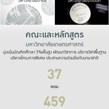
มหาวิทยาลัยดิจิทัล
มหาวิทยาลัยระดับโลก
เปลี่ยนแปลง และ
เพื่อทำงาน
ระบบสารสนเทศที่
คณะและหลักสูตร
มหาวิทยาลัยเกษตรศาสตร์
มุ่งเน้นบัณฑิตศึกษา วิจัยขั้นสูง พัฒนาวิชาการ บริการวิชาพื้นฐาน
บริหารโครงการพิเศษ ประสานความร่วมมือกับนานาชาติ
37
คณะ
459