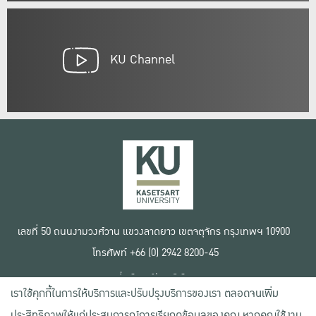
KU Channel
เลขที่ 50 ถนนงามวงศ์วาน แขวงลาดยาว เขตจตุจักร กรุงเทพฯ 10900
โทรศัพท์ +66 (0) 2942 8200-45
เงื่อนไขการใช้งานเว็บไซต์
เราใช้คุกกี้ในการให้บริการและปรับปรุงบริการของเรา ตลอดจนเพิ่ม
ข้อตกลงด้านสิทธิ์ใช้งาน
นโยบายความเป็นส่วนตัว
ประสิทธิภาพให้แก่ประสบการณ์การเรียกดูข้อมูลของคุณ หากคุณใช้งาน