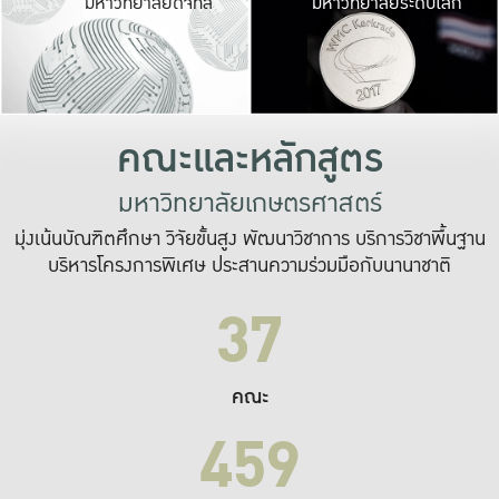
มหาวิทยาลัยดิจิทัล
มหาวิทยาลัยระดับโลก
เปลี่ยนแปลง และ
เพื่อทำงาน
ระบบสารสนเทศที่
คณะและหลักสูตร
มหาวิทยาลัยเกษตรศาสตร์
มุ่งเน้นบัณฑิตศึกษา วิจัยขั้นสูง พัฒนาวิชาการ บริการวิชาพื้นฐาน
บริหารโครงการพิเศษ ประสานความร่วมมือกับนานาชาติ
37
คณะ
459