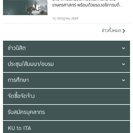
เกษตรศาสตร์ พร้อมด้วยรองอธิการบดีทั้ง
16 ท่าน
14 กรกฎาคม 2569
ข่าวทั้งหมด
ข่าวนิสิต
ประชุม/สัมมนา/อบรม
การศึกษา
จัดซื้อจัดจ้าง
รับสมัครบุคลากร
KU to ITA