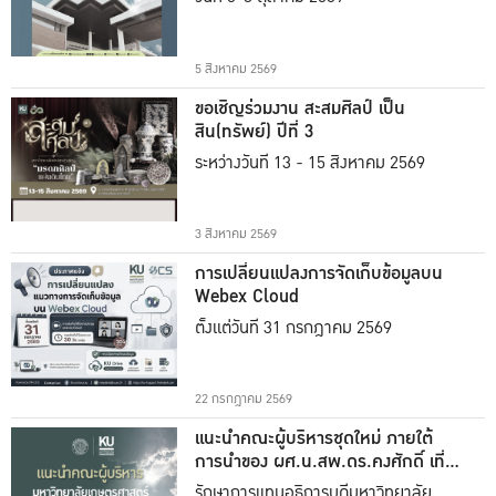
5 สิงหาคม 2569
ขอเชิญร่วมงาน สะสมศิลป์ เป็น
สิน(ทรัพย์) ปีที่ 3
ระหว่างวันที่ 13 - 15 สิงหาคม 2569
3 สิงหาคม 2569
การเปลี่ยนแปลงการจัดเก็บข้อมูลบน
Webex Cloud
ตั้งแต่วันที่ 31 กรกฎาคม 2569
22 กรกฎาคม 2569
แนะนำคณะผู้บริหารชุดใหม่ ภายใต้
การนำของ ผศ.น.สพ.ดร.คงศักดิ์ เที่ยง
ธรรม
รักษาการแทนอธิการบดีมหาวิทยาลัย