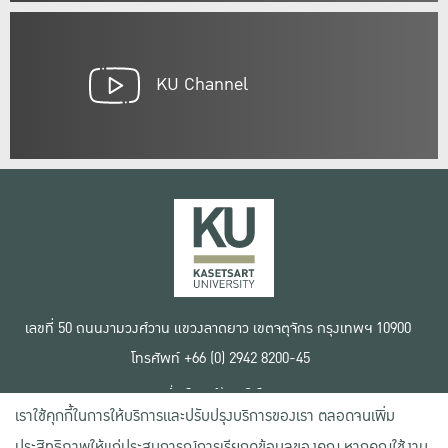
KU Channel
เลขที่ 50 ถนนงามวงศ์วาน แขวงลาดยาว เขตจตุจักร กรุงเทพฯ 10900
โทรศัพท์ +66 (0) 2942 8200-45
เงื่อนไขการใช้งานเว็บไซต์
เราใช้คุกกี้ในการให้บริการและปรับปรุงบริการของเรา ตลอดจนเพิ่ม
ข้อตกลงด้านสิทธิ์ใช้งาน
นโยบายความเป็นส่วนตัว
ประสิทธิภาพให้แก่ประสบการณ์การเรียกดูข้อมูลของคุณ หากคุณใช้งาน