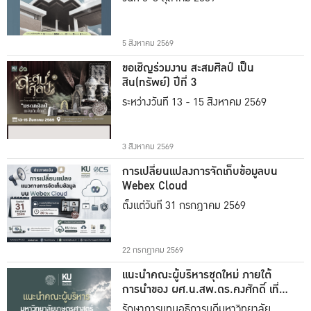
5 สิงหาคม 2569
ขอเชิญร่วมงาน สะสมศิลป์ เป็น
สิน(ทรัพย์) ปีที่ 3
ระหว่างวันที่ 13 - 15 สิงหาคม 2569
3 สิงหาคม 2569
การเปลี่ยนแปลงการจัดเก็บข้อมูลบน
Webex Cloud
ตั้งแต่วันที่ 31 กรกฎาคม 2569
22 กรกฎาคม 2569
แนะนำคณะผู้บริหารชุดใหม่ ภายใต้
การนำของ ผศ.น.สพ.ดร.คงศักดิ์ เที่ยง
ธรรม
รักษาการแทนอธิการบดีมหาวิทยาลัย