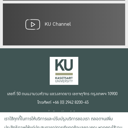
KU Channel
เลขที่ 50 ถนนงามวงศ์วาน แขวงลาดยาว เขตจตุจักร กรุงเทพฯ 10900
โทรศัพท์ +66 (0) 2942 8200-45
เงื่อนไขการใช้งานเว็บไซต์
เราใช้คุกกี้ในการให้บริการและปรับปรุงบริการของเรา ตลอดจนเพิ่ม
ข้อตกลงด้านสิทธิ์ใช้งาน
นโยบายความเป็นส่วนตัว
ประสิทธิภาพให้แก่ประสบการณ์การเรียกดูข้อมูลของคุณ หากคุณใช้งาน