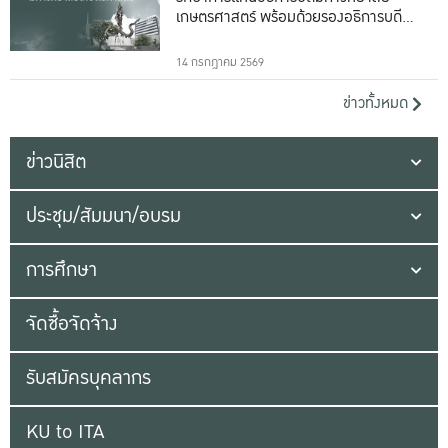
เกษตรศาสตร์ พร้อมด้วยรองอธิการบดีทั้ง
16 ท่าน
14 กรกฎาคม 2569
ข่าวทั้งหมด
ข่าวนิสิต
ประชุม/สัมมนา/อบรม
การศึกษา
จัดซื้อจัดจ้าง
รับสมัครบุคลากร
KU to ITA