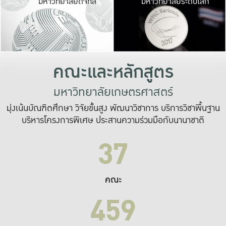
มหาวิทยาลัยดิจิทัล
มหาวิทยาลัยระดับโลก
เปลี่ยนแปลง และ
เพื่อทำงาน
ระบบสารสนเทศที่
คณะและหลักสูตร
มหาวิทยาลัยเกษตรศาสตร์
มุ่งเน้นบัณฑิตศึกษา วิจัยขั้นสูง พัฒนาวิชาการ บริการวิชาพื้นฐาน
บริหารโครงการพิเศษ ประสานความร่วมมือกับนานาชาติ
37
คณะ
459