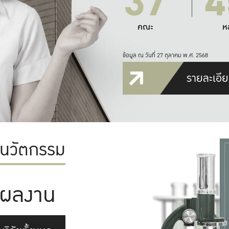
37
4
คณะ
ห
ข้อมูล ณ วันที่ 27 ตุลาคม พ.ศ. 2568
รายละเอีย
ะนวัตกรรม
ผลงาน