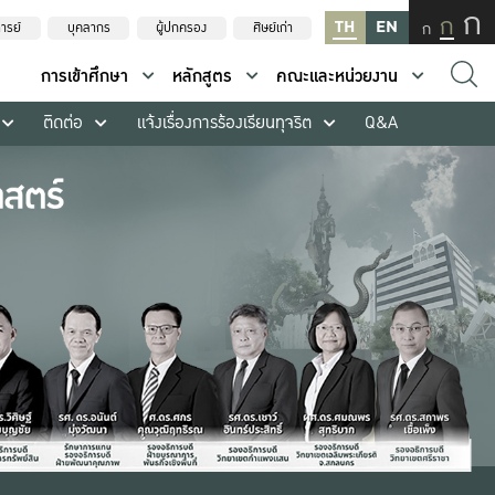
ก
ก
TH
EN
ก
ารย์
บุคลากร
ผู้ปกครอง
ศิษย์เก่า
การเข้าศึกษา
หลักสูตร
คณะและหน่วยงาน
ติดต่อ
แจ้งเรื่องการร้องเรียนทุจริต
Q&A