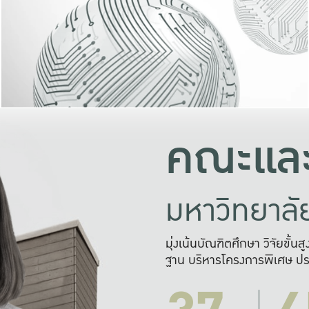
และความสุข
มองปัญหา
แก้ไขจากปั
และสร้างเครื
คณะและ
มหาวิทยาล
มุ่งเน้นบัณฑิตศึกษา วิจัยขั้น
ฐาน บริหารโครงการพิเศษ ปร