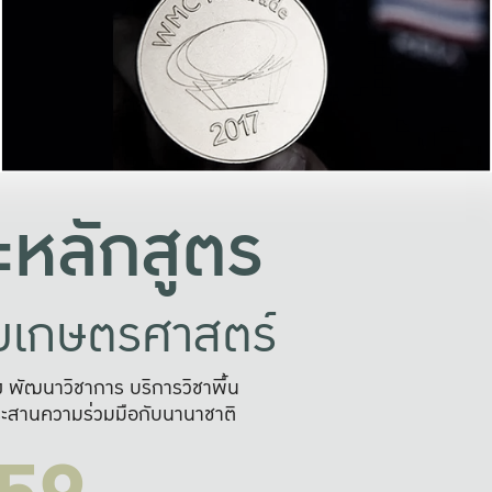
อย่างยั่งยืน
และผลักดันในการใช้ระบบส
ในภาพกว้าง
เพื่อการทำงานแบบ
ญหาจุดเล็กๆ
อข่ายขยายผล
สะดวก รวดเร
และนำไป
บริการด้าน AI อย
หลักสูตร
ัยเกษตรศาสตร์
สูง พัฒนาวิชาการ บริการวิชาพื้น
ะสานความร่วมมือกับนานาชาติ