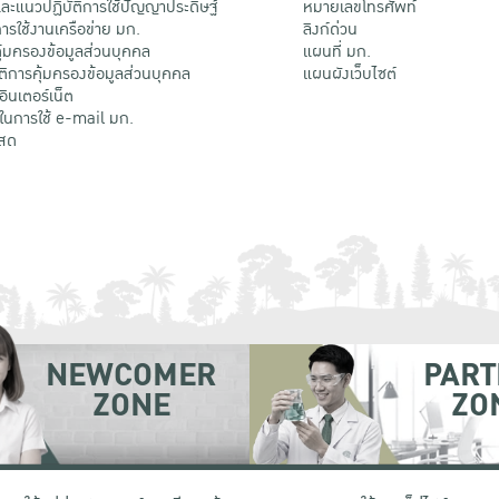
ะแนวปฏิบัติการใช้ปัญญาประดิษฐ์
หมายเลขโทรศัพท์
รใช้งานเครือข่าย มก.
ลิงก์ด่วน
้มครองข้อมูลส่วนบุคคล
แผนที่ มก.
ติการคุ้มครองข้อมูลส่วนบุคคล
แผนผังเว็บไซต์
้อินเตอร์เน็ต
ติในการใช้ e-mail มก.
สด
NEWCOMER
PART
ZONE
ZO
 เขตจตุจักร กรุงเทพฯ 10900
โทรศัพท์ +66 (0) 2942 8200-45