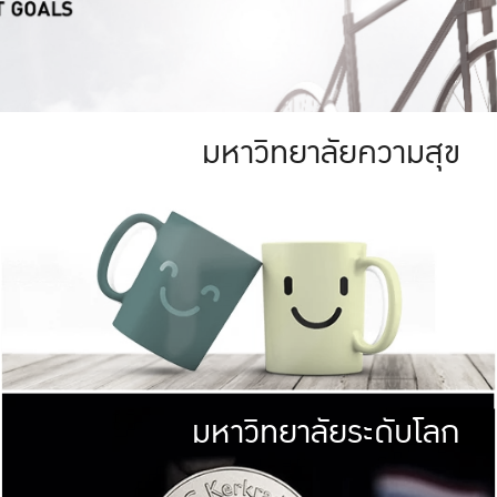
มหาวิทยาลัยความสุข
ย
สีเขียว
มหาวิทยาลัย
ก
สดใส หนาแน่น
ไม่ได้มีเป้าหมา
AN FOREST)
มหาวิทยาลัยชั้นนำทางด้านการว
ICULTURE)
แต่ KU มุ่งเน
าณ 1,400 ไร่
เพื่อสร้างคว
<< คลิก >>
ให้กับประชาชนใ
มหาวิทยาลัยระดับโลก
่อสังคม
มหาวิทยาลั
ามกินดีอยู่ดี
พร้อมที่จ