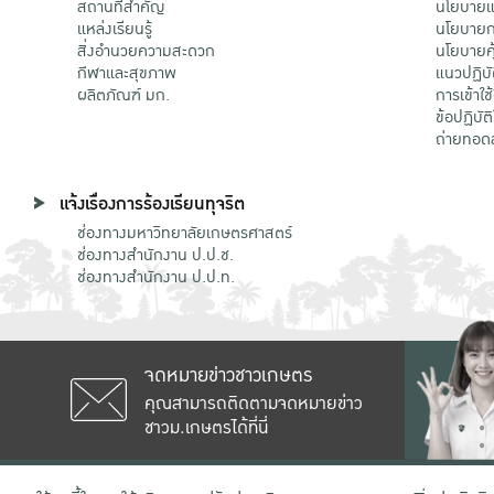
สถานที่สำคัญ
นโยบายแล
แหล่งเรียนรู้
นโยบายกา
สิ่งอำนวยความสะดวก
นโยบายคุ
กีฬาและสุขภาพ
แนวปฏิบั
ผลิตภัณฑ์ มก.
การเข้าใช
ข้อปฏิบั
ถ่ายทอด
แจ้งเรื่องการร้องเรียนทุจริต
ช่องทางมหาวิทยาลัยเกษตรศาสตร์
ช่องทางสำนักงาน ป.ป.ช.
ช่องทางสำนักงาน ป.ป.ท.
จดหมายข่าวชาวเกษตร
คุณสามารถติดตามจดหมายข่าว
ชาวม.เกษตรได้ที่นี่
เลขที่ 50 ถนนงามวงศ์วาน แขวงลาดยาว