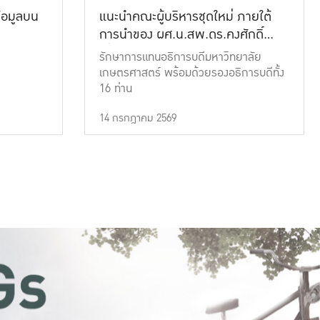
้อมูลบน
แนะนำคณะผู้บริหารชุดใหม่ ภายใต้
การนำของ ผศ.น.สพ.ดร.คงศักดิ์
เที่ยงธรรม
รักษาการแทนอธิการบดีมหาวิทยาลัย
เกษตรศาสตร์ พร้อมด้วยรองอธิการบดีทั้ง
16 ท่าน
14 กรกฎาคม 2569