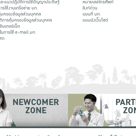
ะแนวปฏิบัติการใช้ปัญญาประดิษฐ์
หมายเลขโทรศัพท์
รใช้งานเครือข่าย มก.
ลิงก์ด่วน
้มครองข้อมูลส่วนบุคคล
แผนที่ มก.
ติการคุ้มครองข้อมูลส่วนบุคคล
แผนผังเว็บไซต์
้อินเตอร์เน็ต
ติในการใช้ e-mail มก.
สด
NEWCOMER
PART
ZONE
ZO
 เขตจตุจักร กรุงเทพฯ 10900
โทรศัพท์ +66 (0) 2942 8200-45