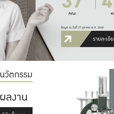
37
4
คณะ
ห
ข้อมูล ณ วันที่ 27 ตุลาคม พ.ศ. 2568
รายละเอีย
ะนวัตกรรม
ผลงาน