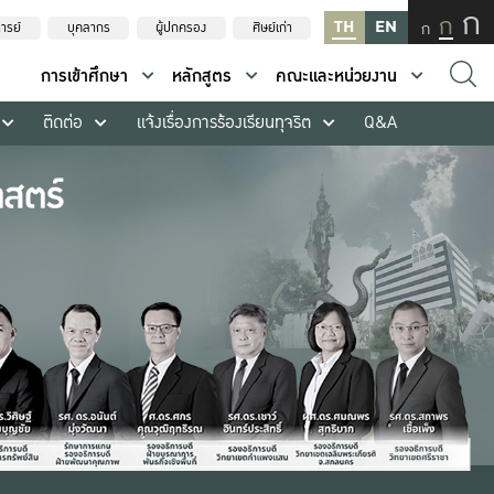
ก
ก
TH
EN
ก
ารย์
บุคลากร
ผู้ปกครอง
ศิษย์เก่า
การเข้าศึกษา
หลักสูตร
คณะและหน่วยงาน
ติดต่อ
แจ้งเรื่องการร้องเรียนทุจริต
Q&A