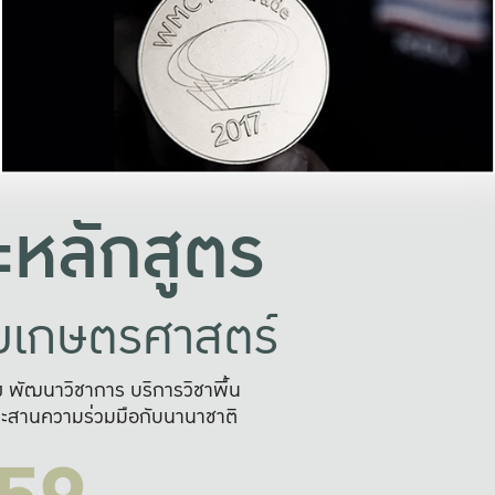
อย่างยั่งยืน
และผลักดันในการใช้ระบบส
ในภาพกว้าง
เพื่อการทำงานแบบ
ญหาจุดเล็กๆ
อข่ายขยายผล
สะดวก รวดเร
และนำไป
บริการด้าน AI อย
หลักสูตร
ัยเกษตรศาสตร์
สูง พัฒนาวิชาการ บริการวิชาพื้น
ะสานความร่วมมือกับนานาชาติ