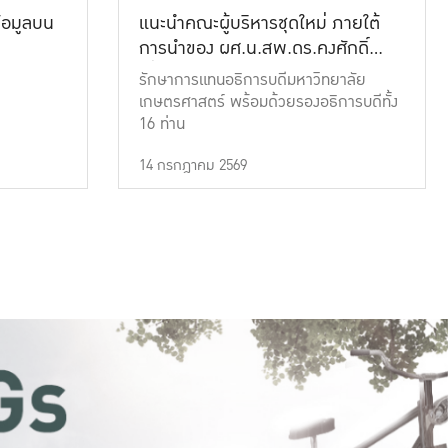
้อมูลบน
แนะนำคณะผู้บริหารชุดใหม่ ภายใต้
การนำของ ผศ.น.สพ.ดร.คงศักดิ์
เที่ยงธรรม
รักษาการแทนอธิการบดีมหาวิทยาลัย
เกษตรศาสตร์ พร้อมด้วยรองอธิการบดีทั้ง
16 ท่าน
14 กรกฎาคม 2569