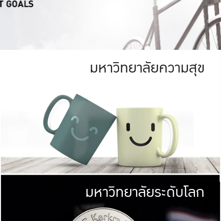
มหาวิทยาลัยความสุข
ย
สีเขียว
มหาวิทยาลัย
ก
สดใส หนาแน่น
ไม่ได้มีเป้าหมา
AN FOREST)
มหาวิทยาลัยชั้นนำทางด้านการว
ICULTURE)
แต่ KU มุ่งเน
าณ 1,400 ไร่
เพื่อสร้างคว
<< คลิก >>
ให้กับประชาชนใ
มหาวิทยาลัยระดับโลก
่อสังคม
มหาวิทยาลั
ามกินดีอยู่ดี
พร้อมที่จ