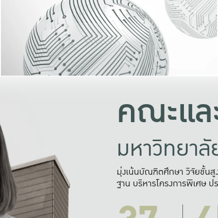
และความสุข
มองปัญหา
แก้ไขจากปั
และสร้างเครื
คณะและ
มหาวิทยาล
มุ่งเน้นบัณฑิตศึกษา วิจัยขั้น
ฐาน บริหารโครงการพิเศษ ปร