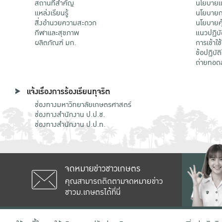
สถานที่สำคัญ
นโยบายแล
แหล่งเรียนรู้
นโยบายกา
สิ่งอำนวยความสะดวก
นโยบายคุ
กีฬาและสุขภาพ
แนวปฏิบั
ผลิตภัณฑ์ มก.
การเข้าใช
ข้อปฏิบั
ถ่ายทอด
แจ้งเรื่องการร้องเรียนทุจริต
ช่องทางมหาวิทยาลัยเกษตรศาสตร์
ช่องทางสำนักงาน ป.ป.ช.
ช่องทางสำนักงาน ป.ป.ท.
จดหมายข่าวชาวเกษตร
คุณสามารถติดตามจดหมายข่าว
ชาวม.เกษตรได้ที่นี่
เลขที่ 50 ถนนงามวงศ์วาน แขวงลาดยาว