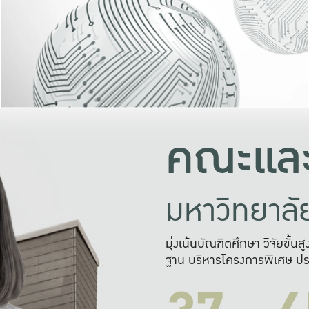
และความสุข
มองปัญหา
แก้ไขจากปั
และสร้างเครื
คณะและ
มหาวิทยาล
มุ่งเน้นบัณฑิตศึกษา วิจัยขั้น
ฐาน บริหารโครงการพิเศษ ปร