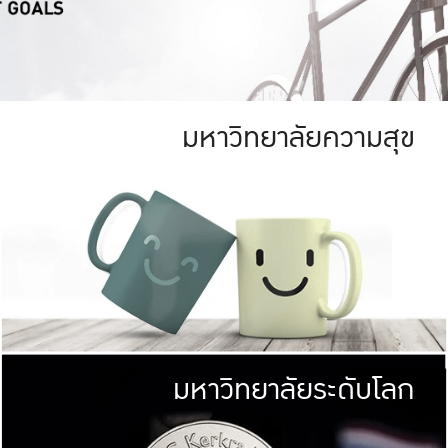
มหาวิทยาลัยความสุข
ย
สีเขียว
มหาวิทยาลัย
ก
สดใส หนาแน่น
ไม่ได้มีเป้าหมา
AN FOREST)
มหาวิทยาลัยชั้นนำทางด้านการว
ICULTURE)
แต่ KU มุ่งเน
าณ 1,400 ไร่
เพื่อสร้างคว
<< คลิก >>
ให้กับประชาชนใ
มหาวิทยาลัยระดับโลก
่อสังคม
มหาวิทยาลั
ามกินดีอยู่ดี
พร้อมที่จ