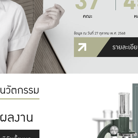
37
4
คณะ
ห
ข้อมูล ณ วันที่ 27 ตุลาคม พ.ศ. 2568
รายละเอีย
ะนวัตกรรม
ผลงาน