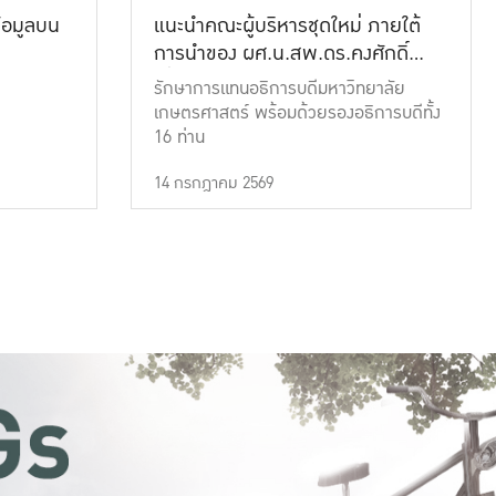
้อมูลบน
แนะนำคณะผู้บริหารชุดใหม่ ภายใต้
การนำของ ผศ.น.สพ.ดร.คงศักดิ์
เที่ยงธรรม
รักษาการแทนอธิการบดีมหาวิทยาลัย
เกษตรศาสตร์ พร้อมด้วยรองอธิการบดีทั้ง
16 ท่าน
14 กรกฎาคม 2569