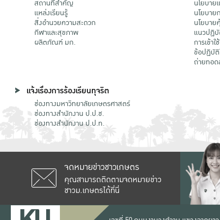
สถานที่สำคัญ
นโยบายแล
แหล่งเรียนรู้
นโยบายกา
สิ่งอำนวยความสะดวก
นโยบายคุ
กีฬาและสุขภาพ
แนวปฏิบั
ผลิตภัณฑ์ มก.
การเข้าใช
ข้อปฏิบั
ถ่ายทอด
แจ้งเรื่องการร้องเรียนทุจริต
ช่องทางมหาวิทยาลัยเกษตรศาสตร์
ช่องทางสำนักงาน ป.ป.ช.
ช่องทางสำนักงาน ป.ป.ท.
จดหมายข่าวชาวเกษตร
คุณสามารถติดตามจดหมายข่าว
ชาวม.เกษตรได้ที่นี่
เลขที่ 50 ถนนงามวงศ์วาน แขวงลาดยาว