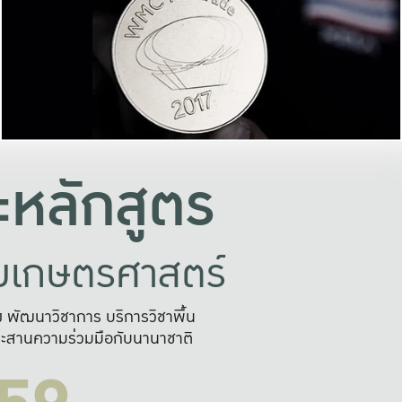
อย่างยั่งยืน
และผลักดันในการใช้ระบบส
ในภาพกว้าง
เพื่อการทำงานแบบ
ญหาจุดเล็กๆ
อข่ายขยายผล
สะดวก รวดเร
และนำไป
บริการด้าน AI อย
หลักสูตร
ัยเกษตรศาสตร์
สูง พัฒนาวิชาการ บริการวิชาพื้น
ะสานความร่วมมือกับนานาชาติ