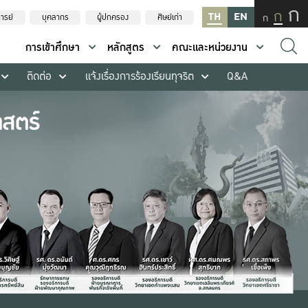
ก
ก
TH
EN
ก
ารย์
บุคลากร
ผู้ปกครอง
ศิษย์เก่า
การเข้าศึกษา
หลักสูตร
คณะและหน่วยงาน
ติดต่อ
แจ้งเรื่องการร้องเรียนทุจริต
Q&A