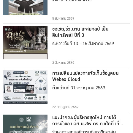
5 สิงหาคม 2569
ขอเชิญร่วมงาน สะสมศิลป์ เป็น
สิน(ทรัพย์) ปีที่ 3
ระหว่างวันที่ 13 - 15 สิงหาคม 2569
3 สิงหาคม 2569
การเปลี่ยนแปลงการจัดเก็บข้อมูลบน
Webex Cloud
ตั้งแต่วันที่ 31 กรกฎาคม 2569
22 กรกฎาคม 2569
แนะนำคณะผู้บริหารชุดใหม่ ภายใต้
การนำของ ผศ.น.สพ.ดร.คงศักดิ์ เที่ยง
ธรรม
รักษาการแทนอธิการบดีมหาวิทยาลัย