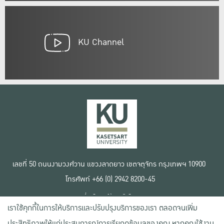
KU Channel
เลขที่ 50 ถนนงามวงศ์วาน แขวงลาดยาว เขตจตุจักร กรุงเทพฯ 10900
โทรศัพท์ +66 (0) 2942 8200-45
เงื่อนไขการใช้งานเว็บไซต์
เราใช้คุกกี้ในการให้บริการและปรับปรุงบริการของเรา ตลอดจนเพิ่ม
ข้อตกลงด้านสิทธิ์ใช้งาน
นโยบายความเป็นส่วนตัว
ประสิทธิภาพให้แก่ประสบการณ์การเรียกดูข้อมูลของคุณ หากคุณใช้งาน