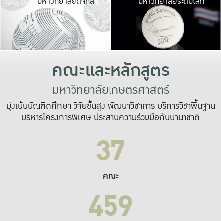
มหาวิทยาลัยดิจิทัล
มหาวิทยาลัยระดับโลก
เปลี่ยนแปลง และ
เพื่อทำงาน
ระบบสารสนเทศที่
คณะและหลักสูตร
มหาวิทยาลัยเกษตรศาสตร์
มุ่งเน้นบัณฑิตศึกษา วิจัยขั้นสูง พัฒนาวิชาการ บริการวิชาพื้นฐาน
บริหารโครงการพิเศษ ประสานความร่วมมือกับนานาชาติ
37
คณะ
459