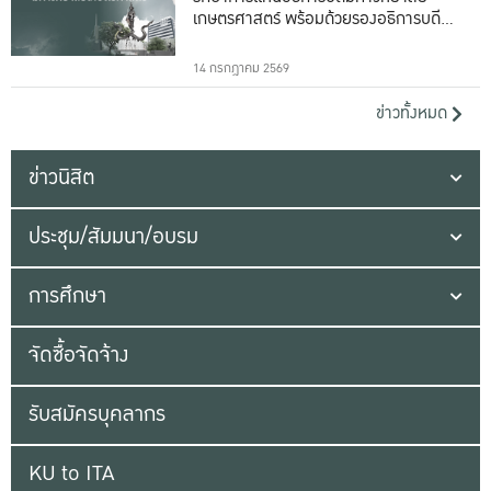
เกษตรศาสตร์ พร้อมด้วยรองอธิการบดีทั้ง
16 ท่าน
14 กรกฎาคม 2569
ข่าวทั้งหมด
ข่าวนิสิต
ประชุม/สัมมนา/อบรม
การศึกษา
จัดซื้อจัดจ้าง
รับสมัครบุคลากร
KU to ITA