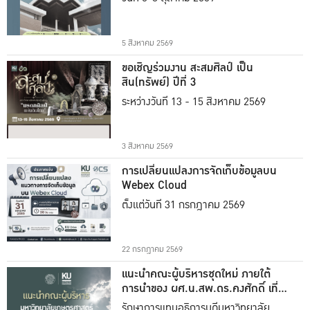
5 สิงหาคม 2569
ขอเชิญร่วมงาน สะสมศิลป์ เป็น
สิน(ทรัพย์) ปีที่ 3
ระหว่างวันที่ 13 - 15 สิงหาคม 2569
3 สิงหาคม 2569
การเปลี่ยนแปลงการจัดเก็บข้อมูลบน
Webex Cloud
ตั้งแต่วันที่ 31 กรกฎาคม 2569
22 กรกฎาคม 2569
แนะนำคณะผู้บริหารชุดใหม่ ภายใต้
การนำของ ผศ.น.สพ.ดร.คงศักดิ์ เที่ยง
ธรรม
รักษาการแทนอธิการบดีมหาวิทยาลัย