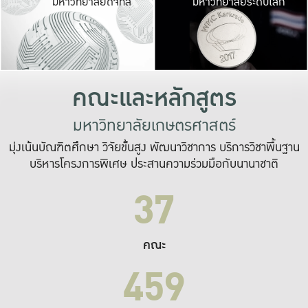
มหาวิทยาลัยดิจิทัล
มหาวิทยาลัยระดับโลก
เปลี่ยนแปลง และ
เพื่อทำงาน
ระบบสารสนเทศที่
คณะและหลักสูตร
มหาวิทยาลัยเกษตรศาสตร์
มุ่งเน้นบัณฑิตศึกษา วิจัยขั้นสูง พัฒนาวิชาการ บริการวิชาพื้นฐาน
บริหารโครงการพิเศษ ประสานความร่วมมือกับนานาชาติ
37
คณะ
459