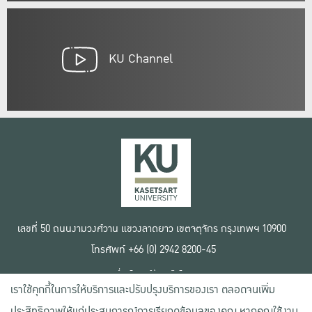
KU Channel
เลขที่ 50 ถนนงามวงศ์วาน แขวงลาดยาว เขตจตุจักร กรุงเทพฯ 10900
โทรศัพท์ +66 (0) 2942 8200-45
เงื่อนไขการใช้งานเว็บไซต์
เราใช้คุกกี้ในการให้บริการและปรับปรุงบริการของเรา ตลอดจนเพิ่ม
ข้อตกลงด้านสิทธิ์ใช้งาน
นโยบายความเป็นส่วนตัว
ประสิทธิภาพให้แก่ประสบการณ์การเรียกดูข้อมูลของคุณ หากคุณใช้งาน