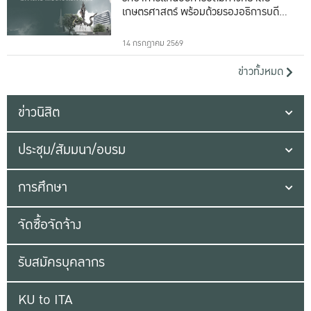
เกษตรศาสตร์ พร้อมด้วยรองอธิการบดีทั้ง
16 ท่าน
14 กรกฎาคม 2569
ข่าวทั้งหมด
ข่าวนิสิต
ประชุม/สัมมนา/อบรม
การศึกษา
จัดซื้อจัดจ้าง
รับสมัครบุคลากร
KU to ITA