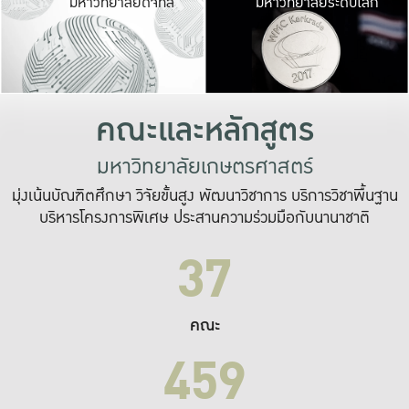
มหาวิทยาลัยดิจิทัล
มหาวิทยาลัยระดับโลก
เปลี่ยนแปลง และ
เพื่อทำงาน
ระบบสารสนเทศที่
คณะและหลักสูตร
มหาวิทยาลัยเกษตรศาสตร์
มุ่งเน้นบัณฑิตศึกษา วิจัยขั้นสูง พัฒนาวิชาการ บริการวิชาพื้นฐาน
บริหารโครงการพิเศษ ประสานความร่วมมือกับนานาชาติ
37
คณะ
459