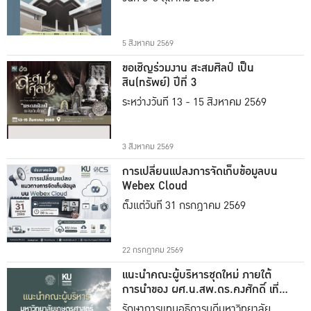
5 สิงหาคม 2569
ขอเชิญร่วมงาน สะสมศิลป์ เป็น
สิน(ทรัพย์) ปีที่ 3
ระหว่างวันที่ 13 - 15 สิงหาคม 2569
3 สิงหาคม 2569
การเปลี่ยนแปลงการจัดเก็บข้อมูลบน
Webex Cloud
ตั้งแต่วันที่ 31 กรกฎาคม 2569
22 กรกฎาคม 2569
แนะนำคณะผู้บริหารชุดใหม่ ภายใต้
การนำของ ผศ.น.สพ.ดร.คงศักดิ์ เที่ยง
ธรรม
รักษาการแทนอธิการบดีมหาวิทยาลัย