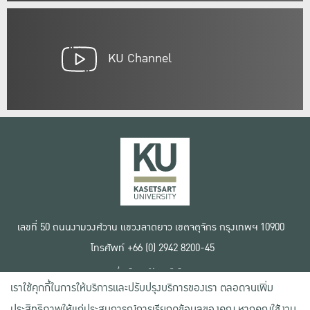
KU Channel
เลขที่ 50 ถนนงามวงศ์วาน แขวงลาดยาว เขตจตุจักร กรุงเทพฯ 10900
โทรศัพท์ +66 (0) 2942 8200-45
เงื่อนไขการใช้งานเว็บไซต์
เราใช้คุกกี้ในการให้บริการและปรับปรุงบริการของเรา ตลอดจนเพิ่ม
ข้อตกลงด้านสิทธิ์ใช้งาน
นโยบายความเป็นส่วนตัว
ประสิทธิภาพให้แก่ประสบการณ์การเรียกดูข้อมูลของคุณ หากคุณใช้งาน