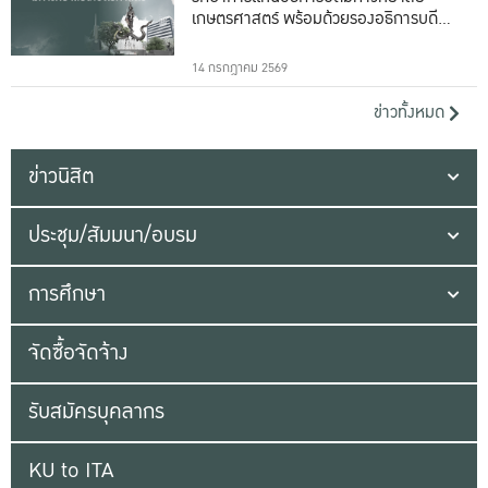
เกษตรศาสตร์ พร้อมด้วยรองอธิการบดีทั้ง
16 ท่าน
14 กรกฎาคม 2569
ข่าวทั้งหมด
ข่าวนิสิต
ประชุม/สัมมนา/อบรม
การศึกษา
จัดซื้อจัดจ้าง
รับสมัครบุคลากร
KU to ITA