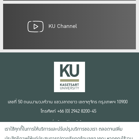
KU Channel
เลขที่ 50 ถนนงามวงศ์วาน แขวงลาดยาว เขตจตุจักร กรุงเทพฯ 10900
โทรศัพท์ +66 (0) 2942 8200-45
เงื่อนไขการใช้งานเว็บไซต์
เราใช้คุกกี้ในการให้บริการและปรับปรุงบริการของเรา ตลอดจนเพิ่ม
ข้อตกลงด้านสิทธิ์ใช้งาน
นโยบายความเป็นส่วนตัว
ประสิทธิภาพให้แก่ประสบการณ์การเรียกดูข้อมูลของคุณ หากคุณใช้งาน