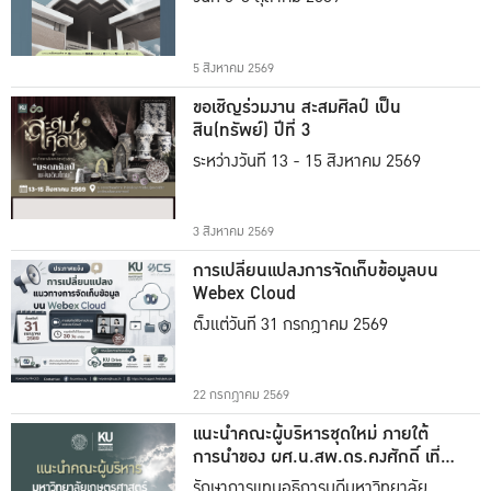
5 สิงหาคม 2569
ขอเชิญร่วมงาน สะสมศิลป์ เป็น
สิน(ทรัพย์) ปีที่ 3
ระหว่างวันที่ 13 - 15 สิงหาคม 2569
3 สิงหาคม 2569
การเปลี่ยนแปลงการจัดเก็บข้อมูลบน
Webex Cloud
ตั้งแต่วันที่ 31 กรกฎาคม 2569
22 กรกฎาคม 2569
แนะนำคณะผู้บริหารชุดใหม่ ภายใต้
การนำของ ผศ.น.สพ.ดร.คงศักดิ์ เที่ยง
ธรรม
รักษาการแทนอธิการบดีมหาวิทยาลัย