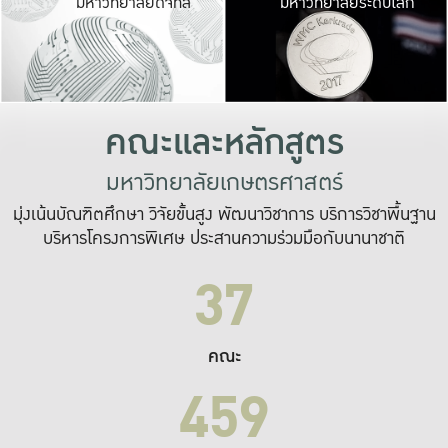
มหาวิทยาลัยดิจิทัล
มหาวิทยาลัยระดับโลก
เปลี่ยนแปลง และ
เพื่อทำงาน
ระบบสารสนเทศที่
คณะและหลักสูตร
มหาวิทยาลัยเกษตรศาสตร์
มุ่งเน้นบัณฑิตศึกษา วิจัยขั้นสูง พัฒนาวิชาการ บริการวิชาพื้นฐาน
บริหารโครงการพิเศษ ประสานความร่วมมือกับนานาชาติ
37
คณะ
459