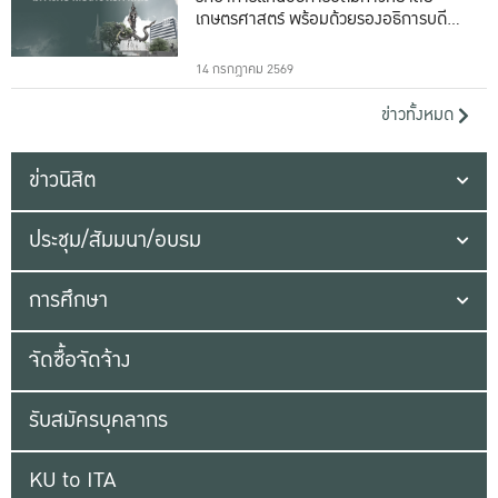
เกษตรศาสตร์ พร้อมด้วยรองอธิการบดีทั้ง
16 ท่าน
14 กรกฎาคม 2569
ข่าวทั้งหมด
ข่าวนิสิต
ประชุม/สัมมนา/อบรม
การศึกษา
จัดซื้อจัดจ้าง
รับสมัครบุคลากร
KU to ITA