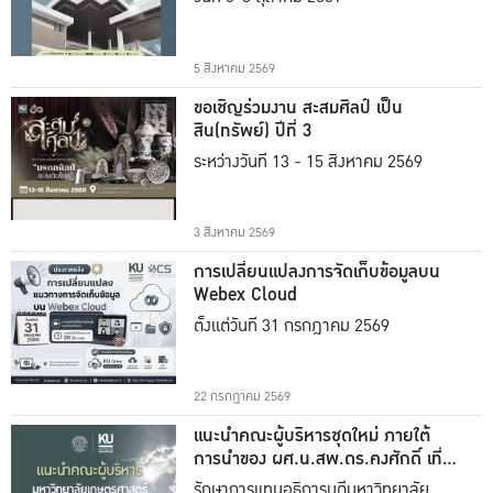
5 สิงหาคม 2569
ขอเชิญร่วมงาน สะสมศิลป์ เป็น
สิน(ทรัพย์) ปีที่ 3
ระหว่างวันที่ 13 - 15 สิงหาคม 2569
3 สิงหาคม 2569
การเปลี่ยนแปลงการจัดเก็บข้อมูลบน
Webex Cloud
ตั้งแต่วันที่ 31 กรกฎาคม 2569
22 กรกฎาคม 2569
แนะนำคณะผู้บริหารชุดใหม่ ภายใต้
การนำของ ผศ.น.สพ.ดร.คงศักดิ์ เที่ยง
ธรรม
รักษาการแทนอธิการบดีมหาวิทยาลัย