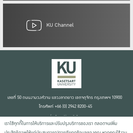
KU Channel
เลขที่ 50 ถนนงามวงศ์วาน แขวงลาดยาว เขตจตุจักร กรุงเทพฯ 10900
โทรศัพท์ +66 (0) 2942 8200-45
เงื่อนไขการใช้งานเว็บไซต์
เราใช้คุกกี้ในการให้บริการและปรับปรุงบริการของเรา ตลอดจนเพิ่ม
ข้อตกลงด้านสิทธิ์ใช้งาน
นโยบายความเป็นส่วนตัว
ประสิทธิภาพให้แก่ประสบการณ์การเรียกดูข้อมูลของคุณ หากคุณใช้งาน