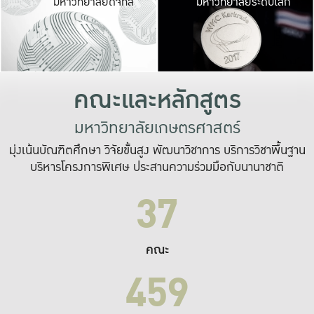
มหาวิทยาลัยดิจิทัล
มหาวิทยาลัยระดับโลก
เปลี่ยนแปลง และ
เพื่อทำงาน
ระบบสารสนเทศที่
คณะและหลักสูตร
มหาวิทยาลัยเกษตรศาสตร์
มุ่งเน้นบัณฑิตศึกษา วิจัยขั้นสูง พัฒนาวิชาการ บริการวิชาพื้นฐาน
บริหารโครงการพิเศษ ประสานความร่วมมือกับนานาชาติ
37
คณะ
459