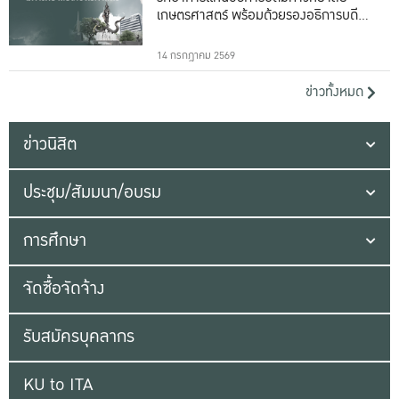
เกษตรศาสตร์ พร้อมด้วยรองอธิการบดีทั้ง
16 ท่าน
14 กรกฎาคม 2569
ข่าวทั้งหมด
ข่าวนิสิต
ประชุม/สัมมนา/อบรม
การศึกษา
จัดซื้อจัดจ้าง
รับสมัครบุคลากร
KU to ITA