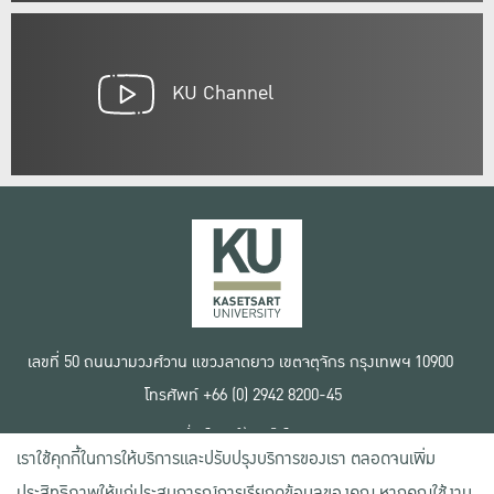
KU Channel
เลขที่ 50 ถนนงามวงศ์วาน แขวงลาดยาว เขตจตุจักร กรุงเทพฯ 10900
โทรศัพท์ +66 (0) 2942 8200-45
เงื่อนไขการใช้งานเว็บไซต์
เราใช้คุกกี้ในการให้บริการและปรับปรุงบริการของเรา ตลอดจนเพิ่ม
ข้อตกลงด้านสิทธิ์ใช้งาน
นโยบายความเป็นส่วนตัว
ประสิทธิภาพให้แก่ประสบการณ์การเรียกดูข้อมูลของคุณ หากคุณใช้งาน