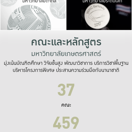
มหาวิทยาลัยดิจิทัล
มหาวิทยาลัยระดับโลก
เปลี่ยนแปลง และ
เพื่อทำงาน
ระบบสารสนเทศที่
คณะและหลักสูตร
มหาวิทยาลัยเกษตรศาสตร์
มุ่งเน้นบัณฑิตศึกษา วิจัยขั้นสูง พัฒนาวิชาการ บริการวิชาพื้นฐาน
บริหารโครงการพิเศษ ประสานความร่วมมือกับนานาชาติ
37
คณะ
459