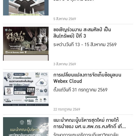
5 สิงหาคม 2569
ขอเชิญร่วมงาน สะสมศิลป์ เป็น
สิน(ทรัพย์) ปีที่ 3
ระหว่างวันที่ 13 - 15 สิงหาคม 2569
3 สิงหาคม 2569
การเปลี่ยนแปลงการจัดเก็บข้อมูลบน
Webex Cloud
ตั้งแต่วันที่ 31 กรกฎาคม 2569
22 กรกฎาคม 2569
แนะนำคณะผู้บริหารชุดใหม่ ภายใต้
การนำของ ผศ.น.สพ.ดร.คงศักดิ์ เที่ยง
ธรรม
รักษาการแทนอธิการบดีมหาวิทยาลัย