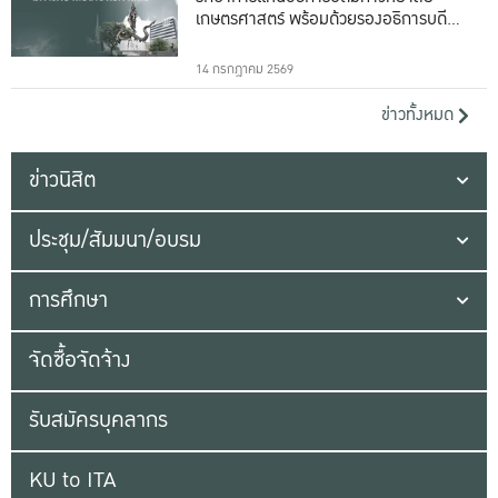
เกษตรศาสตร์ พร้อมด้วยรองอธิการบดีทั้ง
16 ท่าน
14 กรกฎาคม 2569
ข่าวทั้งหมด
ข่าวนิสิต
ประชุม/สัมมนา/อบรม
การศึกษา
จัดซื้อจัดจ้าง
รับสมัครบุคลากร
KU to ITA