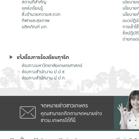
สถานที่สำคัญ
นโยบายแล
แหล่งเรียนรู้
นโยบายกา
สิ่งอำนวยความสะดวก
นโยบายคุ
กีฬาและสุขภาพ
แนวปฏิบั
ผลิตภัณฑ์ มก.
การเข้าใช
ข้อปฏิบั
ถ่ายทอด
แจ้งเรื่องการร้องเรียนทุจริต
ช่องทางมหาวิทยาลัยเกษตรศาสตร์
ช่องทางสำนักงาน ป.ป.ช.
ช่องทางสำนักงาน ป.ป.ท.
จดหมายข่าวชาวเกษตร
คุณสามารถติดตามจดหมายข่าว
ชาวม.เกษตรได้ที่นี่
เลขที่ 50 ถนนงามวงศ์วาน แขวงลาดยาว