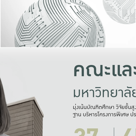
และความสุข
มองปัญหา
แก้ไขจากปั
และสร้างเครื
คณะและ
มหาวิทยาล
มุ่งเน้นบัณฑิตศึกษา วิจัยขั้น
ฐาน บริหารโครงการพิเศษ ปร