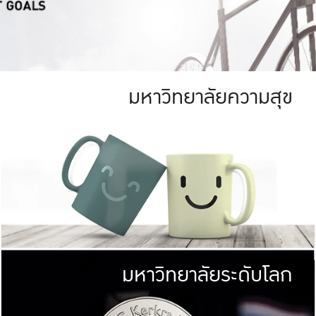
มหาวิทยาลัยความสุข
ย
สีเขียว
มหาวิทยาลัย
ก
สดใส หนาแน่น
ไม่ได้มีเป้าหมา
AN FOREST)
มหาวิทยาลัยชั้นนำทางด้านการว
ICULTURE)
แต่ KU มุ่งเน
าณ 1,400 ไร่
เพื่อสร้างคว
<< คลิก >>
ให้กับประชาชนใ
มหาวิทยาลัยระดับโลก
่อสังคม
มหาวิทยาลั
ามกินดีอยู่ดี
พร้อมที่จ