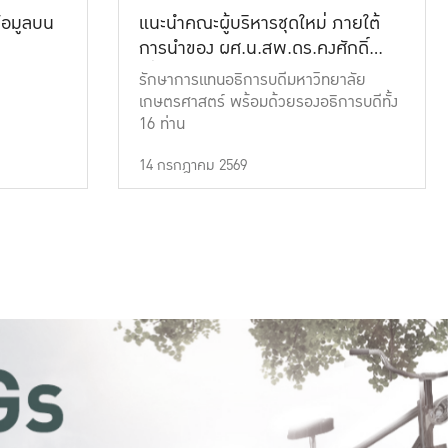
้อมูลบน
แนะนำคณะผู้บริหารชุดใหม่ ภายใต้
การนำของ ผศ.น.สพ.ดร.คงศักดิ์
เที่ยงธรรม
รักษาการแทนอธิการบดีมหาวิทยาลัย
เกษตรศาสตร์ พร้อมด้วยรองอธิการบดีทั้ง
16 ท่าน
14 กรกฎาคม 2569