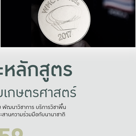
อย่างยั่งยืน
และผลักดันในการใช้ระบบส
ในภาพกว้าง
เพื่อการทำงานแบบ
ญหาจุดเล็กๆ
อข่ายขยายผล
สะดวก รวดเร
และนำไป
บริการด้าน AI อย
หลักสูตร
ัยเกษตรศาสตร์
สูง พัฒนาวิชาการ บริการวิชาพื้น
ะสานความร่วมมือกับนานาชาติ