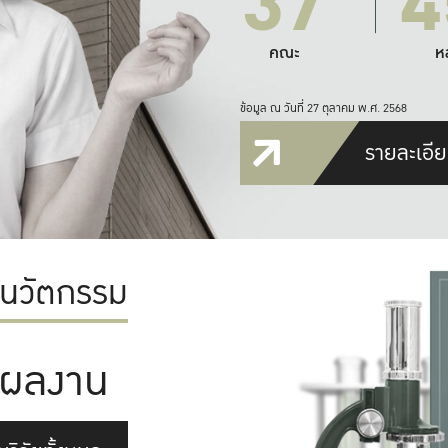
37
4
คณะ
ห
ข้อมูล ณ วันที่ 27 ตุลาคม พ.ศ. 2568
รายละเอีย
ะนวัตกรรม
ผลงาน