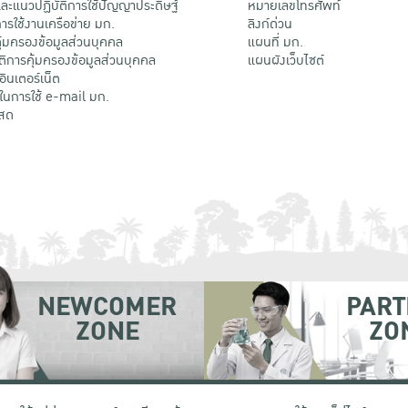
ะแนวปฏิบัติการใช้ปัญญาประดิษฐ์
หมายเลขโทรศัพท์
รใช้งานเครือข่าย มก.
ลิงก์ด่วน
้มครองข้อมูลส่วนบุคคล
แผนที่ มก.
ติการคุ้มครองข้อมูลส่วนบุคคล
แผนผังเว็บไซต์
้อินเตอร์เน็ต
ติในการใช้ e-mail มก.
สด
NEWCOMER
PART
ZONE
ZO
 เขตจตุจักร กรุงเทพฯ 10900
โทรศัพท์ +66 (0) 2942 8200-45