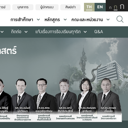
ก
ก
TH
EN
ก
ารย์
บุคลากร
ผู้ปกครอง
ศิษย์เก่า
การเข้าศึกษา
หลักสูตร
คณะและหน่วยงาน
ติดต่อ
แจ้งเรื่องการร้องเรียนทุจริต
Q&A