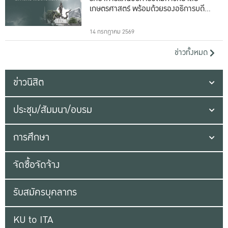
เกษตรศาสตร์ พร้อมด้วยรองอธิการบดีทั้ง
16 ท่าน
14 กรกฎาคม 2569
ข่าวทั้งหมด
ข่าวนิสิต
ประชุม/สัมมนา/อบรม
การศึกษา
จัดซื้อจัดจ้าง
รับสมัครบุคลากร
KU to ITA