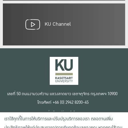
KU Channel
เลขที่ 50 ถนนงามวงศ์วาน แขวงลาดยาว เขตจตุจักร กรุงเทพฯ 10900
โทรศัพท์ +66 (0) 2942 8200-45
เงื่อนไขการใช้งานเว็บไซต์
เราใช้คุกกี้ในการให้บริการและปรับปรุงบริการของเรา ตลอดจนเพิ่ม
ข้อตกลงด้านสิทธิ์ใช้งาน
นโยบายความเป็นส่วนตัว
ประสิทธิภาพให้แก่ประสบการณ์การเรียกดูข้อมูลของคุณ หากคุณใช้งาน