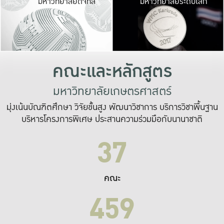
มหาวิทยาลัยดิจิทัล
มหาวิทยาลัยระดับโลก
เปลี่ยนแปลง และ
เพื่อทำงาน
ระบบสารสนเทศที่
คณะและหลักสูตร
มหาวิทยาลัยเกษตรศาสตร์
มุ่งเน้นบัณฑิตศึกษา วิจัยขั้นสูง พัฒนาวิชาการ บริการวิชาพื้นฐาน
บริหารโครงการพิเศษ ประสานความร่วมมือกับนานาชาติ
37
คณะ
459