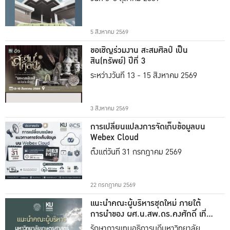
5 สิงหาคม 2569
ขอเชิญร่วมงาน สะสมศิลป์ เป็น
สิน(ทรัพย์) ปีที่ 3
ระหว่างวันที่ 13 - 15 สิงหาคม 2569
3 สิงหาคม 2569
การเปลี่ยนแปลงการจัดเก็บข้อมูลบน
Webex Cloud
ตั้งแต่วันที่ 31 กรกฎาคม 2569
22 กรกฎาคม 2569
แนะนำคณะผู้บริหารชุดใหม่ ภายใต้
การนำของ ผศ.น.สพ.ดร.คงศักดิ์ เที่ยง
ธรรม
รักษาการแทนอธิการบดีมหาวิทยาลัย