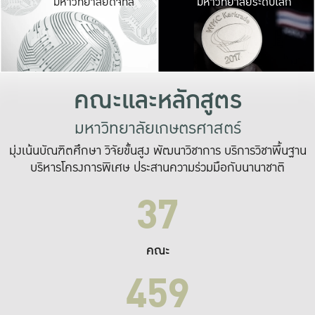
มหาวิทยาลัยดิจิทัล
มหาวิทยาลัยระดับโลก
เปลี่ยนแปลง และ
เพื่อทำงาน
ระบบสารสนเทศที่
คณะและหลักสูตร
มหาวิทยาลัยเกษตรศาสตร์
มุ่งเน้นบัณฑิตศึกษา วิจัยขั้นสูง พัฒนาวิชาการ บริการวิชาพื้นฐาน
บริหารโครงการพิเศษ ประสานความร่วมมือกับนานาชาติ
37
คณะ
459