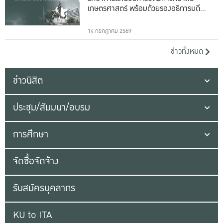
เกษตรศาสตร์ พร้อมด้วยรองอธิการบดีทั้ง
16 ท่าน
14 กรกฎาคม 2569
ข่าวทั้งหมด
ข่าวนิสิต
ประชุม/สัมมนา/อบรม
การศึกษา
จัดซื้อจัดจ้าง
รับสมัครบุคลากร
KU to ITA