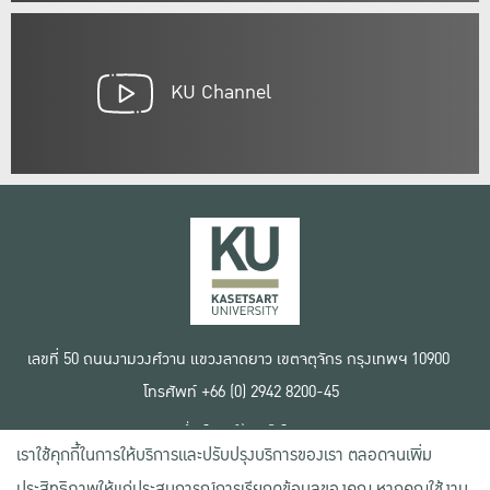
KU Channel
เลขที่ 50 ถนนงามวงศ์วาน แขวงลาดยาว เขตจตุจักร กรุงเทพฯ 10900
โทรศัพท์ +66 (0) 2942 8200-45
เงื่อนไขการใช้งานเว็บไซต์
เราใช้คุกกี้ในการให้บริการและปรับปรุงบริการของเรา ตลอดจนเพิ่ม
ข้อตกลงด้านสิทธิ์ใช้งาน
นโยบายความเป็นส่วนตัว
ประสิทธิภาพให้แก่ประสบการณ์การเรียกดูข้อมูลของคุณ หากคุณใช้งาน