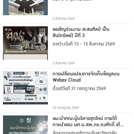
5 สิงหาคม 2569
ขอเชิญร่วมงาน สะสมศิลป์ เป็น
สิน(ทรัพย์) ปีที่ 3
ระหว่างวันที่ 13 - 15 สิงหาคม 2569
3 สิงหาคม 2569
การเปลี่ยนแปลงการจัดเก็บข้อมูลบน
Webex Cloud
ตั้งแต่วันที่ 31 กรกฎาคม 2569
22 กรกฎาคม 2569
แนะนำคณะผู้บริหารชุดใหม่ ภายใต้
การนำของ ผศ.น.สพ.ดร.คงศักดิ์ เที่ยง
ธรรม
รักษาการแทนอธิการบดีมหาวิทยาลัย