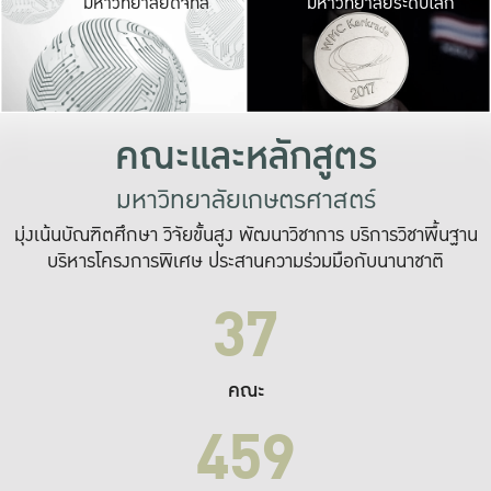
มหาวิทยาลัยดิจิทัล
มหาวิทยาลัยระดับโลก
เปลี่ยนแปลง และ
เพื่อทำงาน
ระบบสารสนเทศที่
คณะและหลักสูตร
มหาวิทยาลัยเกษตรศาสตร์
มุ่งเน้นบัณฑิตศึกษา วิจัยขั้นสูง พัฒนาวิชาการ บริการวิชาพื้นฐาน
บริหารโครงการพิเศษ ประสานความร่วมมือกับนานาชาติ
37
คณะ
459