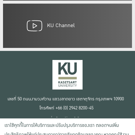
KU Channel
เลขที่ 50 ถนนงามวงศ์วาน แขวงลาดยาว เขตจตุจักร กรุงเทพฯ 10900
โทรศัพท์ +66 (0) 2942 8200-45
เงื่อนไขการใช้งานเว็บไซต์
เราใช้คุกกี้ในการให้บริการและปรับปรุงบริการของเรา ตลอดจนเพิ่ม
ข้อตกลงด้านสิทธิ์ใช้งาน
นโยบายความเป็นส่วนตัว
ประสิทธิภาพให้แก่ประสบการณ์การเรียกดูข้อมูลของคุณ หากคุณใช้งาน