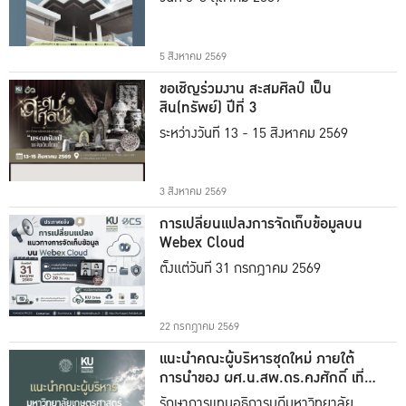
5 สิงหาคม 2569
ขอเชิญร่วมงาน สะสมศิลป์ เป็น
สิน(ทรัพย์) ปีที่ 3
ระหว่างวันที่ 13 - 15 สิงหาคม 2569
3 สิงหาคม 2569
การเปลี่ยนแปลงการจัดเก็บข้อมูลบน
Webex Cloud
ตั้งแต่วันที่ 31 กรกฎาคม 2569
22 กรกฎาคม 2569
แนะนำคณะผู้บริหารชุดใหม่ ภายใต้
การนำของ ผศ.น.สพ.ดร.คงศักดิ์ เที่ยง
ธรรม
รักษาการแทนอธิการบดีมหาวิทยาลัย