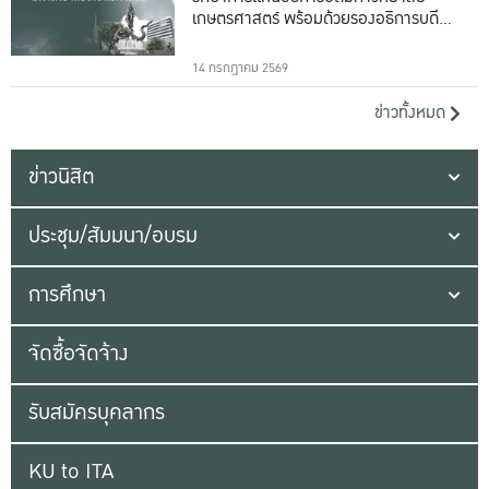
เกษตรศาสตร์ พร้อมด้วยรองอธิการบดีทั้ง
16 ท่าน
14 กรกฎาคม 2569
ข่าวทั้งหมด
ข่าวนิสิต
ประชุม/สัมมนา/อบรม
การศึกษา
จัดซื้อจัดจ้าง
รับสมัครบุคลากร
KU to ITA