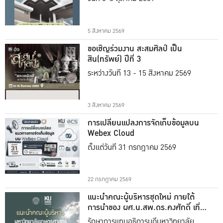
5 สิงหาคม 2569
ขอเชิญร่วมงาน สะสมศิลป์ เป็น
สิน(ทรัพย์) ปีที่ 3
ระหว่างวันที่ 13 - 15 สิงหาคม 2569
3 สิงหาคม 2569
การเปลี่ยนแปลงการจัดเก็บข้อมูลบน
Webex Cloud
ตั้งแต่วันที่ 31 กรกฎาคม 2569
22 กรกฎาคม 2569
แนะนำคณะผู้บริหารชุดใหม่ ภายใต้
การนำของ ผศ.น.สพ.ดร.คงศักดิ์ เที่ยง
ธรรม
รักษาการแทนอธิการบดีมหาวิทยาลัย