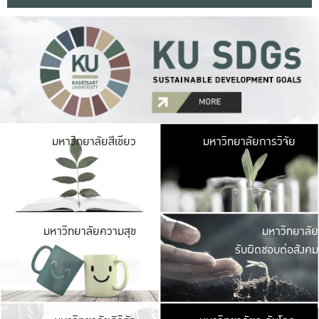
มหาวิ
มหาวิทยาลัยสีเขียว
มหาวิทยาลัยการวิจัย
มีพื้นที่เขียวสดใส 
เป็นป่าในเมือง เกษตร
มหาวิ
มหาวิทยาลัยความสุข
มหาวิทยาลัย
ค
รับผิดชอบต่อสังคม
เปิดประส
และพบเรื่องราวใหม่
มหาวิ