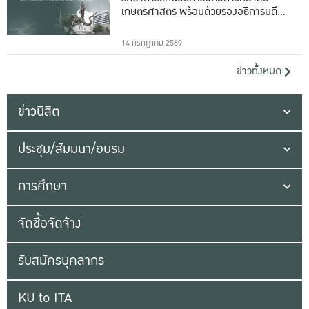
เกษตรศาสตร์ พร้อมด้วยรองอธิการบดีทั้ง
16 ท่าน
14 กรกฎาคม 2569
ข่าวทั้งหมด
ข่าวนิสิต
ประชุม/สัมมนา/อบรม
การศึกษา
จัดซื้อจัดจ้าง
รับสมัครบุคลากร
KU to ITA