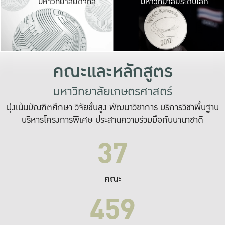
มหาวิทยาลัยดิจิทัล
มหาวิทยาลัยระดับโลก
เปลี่ยนแปลง และ
เพื่อทำงาน
ระบบสารสนเทศที่
คณะและหลักสูตร
มหาวิทยาลัยเกษตรศาสตร์
มุ่งเน้นบัณฑิตศึกษา วิจัยขั้นสูง พัฒนาวิชาการ บริการวิชาพื้นฐาน
บริหารโครงการพิเศษ ประสานความร่วมมือกับนานาชาติ
37
คณะ
459