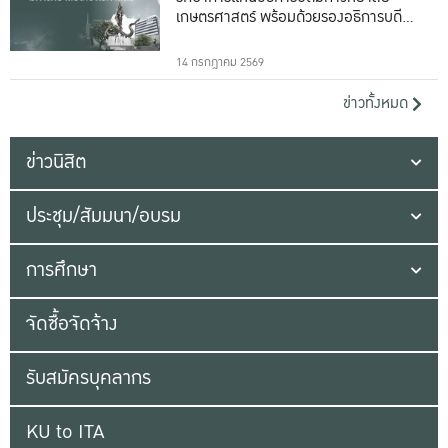
เกษตรศาสตร์ พร้อมด้วยรองอธิการบดีทั้ง
16 ท่าน
14 กรกฎาคม 2569
ข่าวทั้งหมด
ข่าวนิสิต
ประชุม/สัมมนา/อบรม
การศึกษา
จัดซื้อจัดจ้าง
รับสมัครบุคลากร
KU to ITA