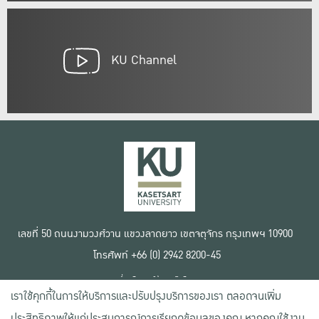
KU Channel
เลขที่ 50 ถนนงามวงศ์วาน แขวงลาดยาว เขตจตุจักร กรุงเทพฯ 10900
โทรศัพท์ +66 (0) 2942 8200-45
เงื่อนไขการใช้งานเว็บไซต์
เราใช้คุกกี้ในการให้บริการและปรับปรุงบริการของเรา ตลอดจนเพิ่ม
ข้อตกลงด้านสิทธิ์ใช้งาน
นโยบายความเป็นส่วนตัว
ประสิทธิภาพให้แก่ประสบการณ์การเรียกดูข้อมูลของคุณ หากคุณใช้งาน