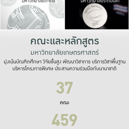
มหาวิทยาลัยดิจิทัล
มหาวิทยาลัยระดับโลก
เปลี่ยนแปลง และ
เพื่อทำงาน
ระบบสารสนเทศที่
คณะและหลักสูตร
มหาวิทยาลัยเกษตรศาสตร์
มุ่งเน้นบัณฑิตศึกษา วิจัยขั้นสูง พัฒนาวิชาการ บริการวิชาพื้นฐาน
บริหารโครงการพิเศษ ประสานความร่วมมือกับนานาชาติ
37
คณะ
459