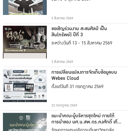
5 สิงหาคม 2569
ขอเชิญร่วมงาน สะสมศิลป์ เป็น
สิน(ทรัพย์) ปีที่ 3
ระหว่างวันที่ 13 - 15 สิงหาคม 2569
3 สิงหาคม 2569
การเปลี่ยนแปลงการจัดเก็บข้อมูลบน
Webex Cloud
ตั้งแต่วันที่ 31 กรกฎาคม 2569
22 กรกฎาคม 2569
แนะนำคณะผู้บริหารชุดใหม่ ภายใต้
การนำของ ผศ.น.สพ.ดร.คงศักดิ์ เที่ยง
ธรรม
รักษาการแทนอธิการบดีมหาวิทยาลัย