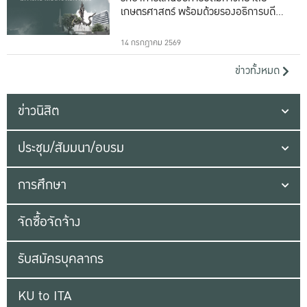
เกษตรศาสตร์ พร้อมด้วยรองอธิการบดีทั้ง
16 ท่าน
14 กรกฎาคม 2569
ข่าวทั้งหมด
ข่าวนิสิต
ประชุม/สัมมนา/อบรม
การศึกษา
จัดซื้อจัดจ้าง
รับสมัครบุคลากร
KU to ITA