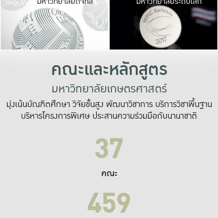
มหาวิทยาลัยดิจิทัล
มหาวิทยาลัยระดับโลก
เปลี่ยนแปลง และ
เพื่อทำงาน
ระบบสารสนเทศที่
คณะและหลักสูตร
มหาวิทยาลัยเกษตรศาสตร์
มุ่งเน้นบัณฑิตศึกษา วิจัยขั้นสูง พัฒนาวิชาการ บริการวิชาพื้นฐาน
บริหารโครงการพิเศษ ประสานความร่วมมือกับนานาชาติ
37
คณะ
459