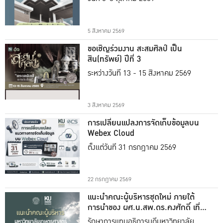
5 สิงหาคม 2569
ขอเชิญร่วมงาน สะสมศิลป์ เป็น
สิน(ทรัพย์) ปีที่ 3
ระหว่างวันที่ 13 - 15 สิงหาคม 2569
3 สิงหาคม 2569
การเปลี่ยนแปลงการจัดเก็บข้อมูลบน
Webex Cloud
ตั้งแต่วันที่ 31 กรกฎาคม 2569
22 กรกฎาคม 2569
แนะนำคณะผู้บริหารชุดใหม่ ภายใต้
การนำของ ผศ.น.สพ.ดร.คงศักดิ์ เที่ยง
ธรรม
รักษาการแทนอธิการบดีมหาวิทยาลัย