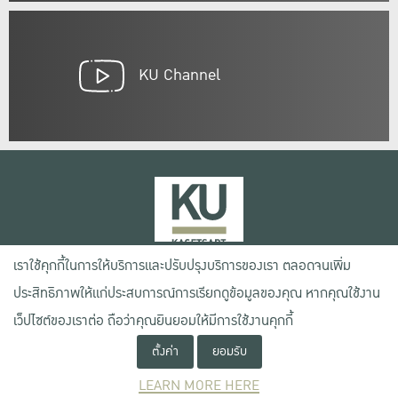
KU Channel
เราใช้คุกกี้ในการให้บริการและปรับปรุงบริการของเรา ตลอดจนเพิ่ม
เลขที่ 50 ถนนงามวงศ์วาน แขวงลาดยาว เขตจตุจักร กรุงเทพฯ 10900
ประสิทธิภาพให้แก่ประสบการณ์การเรียกดูข้อมูลของคุณ หากคุณใช้งาน
โทรศัพท์ +66 (0) 2942 8200-45
เว็ปไซต์ของเราต่อ ถือว่าคุณยินยอมให้มีการใช้งานคุกกี้
ตั้งค่า
ยอมรับ
เงื่อนไขการใช้งานเว็บไซต์
ข้อตกลงด้านสิทธิ์ใช้งาน
LEARN MORE HERE
นโยบายความเป็นส่วนตัว