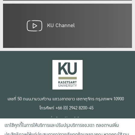
KU Channel
เลขที่ 50 ถนนงามวงศ์วาน แขวงลาดยาว เขตจตุจักร กรุงเทพฯ 10900
โทรศัพท์ +66 (0) 2942 8200-45
เงื่อนไขการใช้งานเว็บไซต์
เราใช้คุกกี้ในการให้บริการและปรับปรุงบริการของเรา ตลอดจนเพิ่ม
ข้อตกลงด้านสิทธิ์ใช้งาน
นโยบายความเป็นส่วนตัว
ประสิทธิภาพให้แก่ประสบการณ์การเรียกดูข้อมูลของคุณ หากคุณใช้งาน