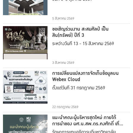
5 สิงหาคม 2569
ขอเชิญร่วมงาน สะสมศิลป์ เป็น
สิน(ทรัพย์) ปีที่ 3
ระหว่างวันที่ 13 - 15 สิงหาคม 2569
3 สิงหาคม 2569
การเปลี่ยนแปลงการจัดเก็บข้อมูลบน
Webex Cloud
ตั้งแต่วันที่ 31 กรกฎาคม 2569
22 กรกฎาคม 2569
แนะนำคณะผู้บริหารชุดใหม่ ภายใต้
การนำของ ผศ.น.สพ.ดร.คงศักดิ์ เที่ยง
ธรรม
รักษาการแทนอธิการบดีมหาวิทยาลัย