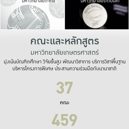
มหาวิทยาลัยดิจิทัล
มหาวิทยาลัยระดับโลก
เปลี่ยนแปลง และ
เพื่อทำงาน
ระบบสารสนเทศที่
คณะและหลักสูตร
มหาวิทยาลัยเกษตรศาสตร์
มุ่งเน้นบัณฑิตศึกษา วิจัยขั้นสูง พัฒนาวิชาการ บริการวิชาพื้นฐาน
บริหารโครงการพิเศษ ประสานความร่วมมือกับนานาชาติ
37
คณะ
459