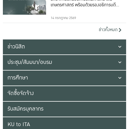
เกษตรศาสตร์ พร้อมด้วยรองอธิการบดีทั้ง
16 ท่าน
14 กรกฎาคม 2569
ข่าวทั้งหมด
ข่าวนิสิต
ประชุม/สัมมนา/อบรม
การศึกษา
จัดซื้อจัดจ้าง
รับสมัครบุคลากร
KU to ITA