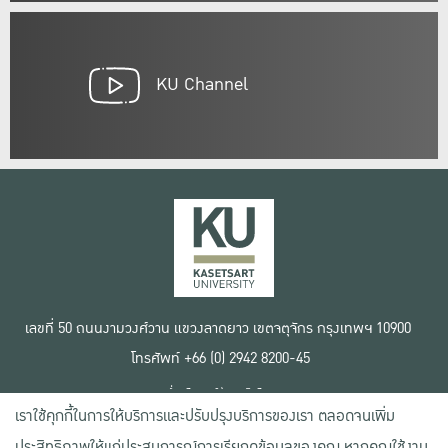
KU Channel
เลขที่ 50 ถนนงามวงศ์วาน แขวงลาดยาว เขตจตุจักร กรุงเทพฯ 10900
โทรศัพท์ +66 (0) 2942 8200-45
เงื่อนไขการใช้งานเว็บไซต์
เราใช้คุกกี้ในการให้บริการและปรับปรุงบริการของเรา ตลอดจนเพิ่ม
ข้อตกลงด้านสิทธิ์ใช้งาน
นโยบายความเป็นส่วนตัว
ประสิทธิภาพให้แก่ประสบการณ์การเรียกดูข้อมูลของคุณ หากคุณใช้งาน