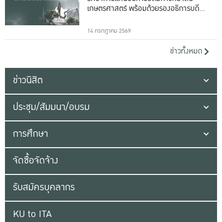
เกษตรศาสตร์ พร้อมด้วยรองอธิการบดีทั้ง
16 ท่าน
14 กรกฎาคม 2569
ข่าวทั้งหมด
ข่าวนิสิต
ประชุม/สัมมนา/อบรม
การศึกษา
จัดซื้อจัดจ้าง
รับสมัครบุคลากร
KU to ITA