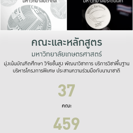
มหาวิทยาลัยดิจิทัล
มหาวิทยาลัยระดับโลก
เปลี่ยนแปลง และ
เพื่อทำงาน
ระบบสารสนเทศที่
คณะและหลักสูตร
มหาวิทยาลัยเกษตรศาสตร์
มุ่งเน้นบัณฑิตศึกษา วิจัยขั้นสูง พัฒนาวิชาการ บริการวิชาพื้นฐาน
บริหารโครงการพิเศษ ประสานความร่วมมือกับนานาชาติ
37
คณะ
459