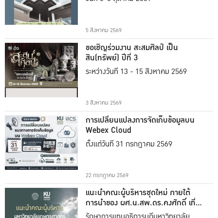
5 สิงหาคม 2569
ขอเชิญร่วมงาน สะสมศิลป์ เป็น
สิน(ทรัพย์) ปีที่ 3
ระหว่างวันที่ 13 - 15 สิงหาคม 2569
3 สิงหาคม 2569
การเปลี่ยนแปลงการจัดเก็บข้อมูลบน
Webex Cloud
ตั้งแต่วันที่ 31 กรกฎาคม 2569
22 กรกฎาคม 2569
แนะนำคณะผู้บริหารชุดใหม่ ภายใต้
การนำของ ผศ.น.สพ.ดร.คงศักดิ์ เที่ยง
ธรรม
รักษาการแทนอธิการบดีมหาวิทยาลัย