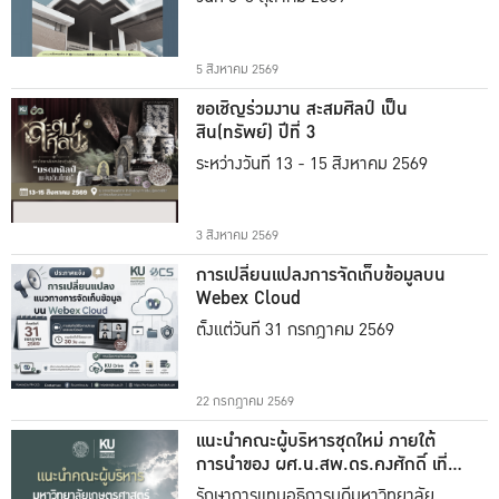
5 สิงหาคม 2569
ขอเชิญร่วมงาน สะสมศิลป์ เป็น
สิน(ทรัพย์) ปีที่ 3
ระหว่างวันที่ 13 - 15 สิงหาคม 2569
3 สิงหาคม 2569
การเปลี่ยนแปลงการจัดเก็บข้อมูลบน
Webex Cloud
ตั้งแต่วันที่ 31 กรกฎาคม 2569
22 กรกฎาคม 2569
แนะนำคณะผู้บริหารชุดใหม่ ภายใต้
การนำของ ผศ.น.สพ.ดร.คงศักดิ์ เที่ยง
ธรรม
รักษาการแทนอธิการบดีมหาวิทยาลัย