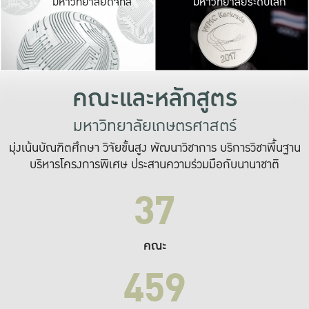
มหาวิทยาลัยดิจิทัล
มหาวิทยาลัยระดับโลก
เปลี่ยนแปลง และ
เพื่อทำงาน
ระบบสารสนเทศที่
คณะและหลักสูตร
มหาวิทยาลัยเกษตรศาสตร์
มุ่งเน้นบัณฑิตศึกษา วิจัยขั้นสูง พัฒนาวิชาการ บริการวิชาพื้นฐาน
บริหารโครงการพิเศษ ประสานความร่วมมือกับนานาชาติ
37
คณะ
459