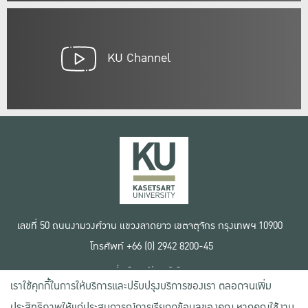
KU Channel
เลขที่ 50 ถนนงามวงศ์วาน แขวงลาดยาว เขตจตุจักร กรุงเทพฯ 10900
โทรศัพท์ +66 (0) 2942 8200-45
เงื่อนไขการใช้งานเว็บไซต์
เราใช้คุกกี้ในการให้บริการและปรับปรุงบริการของเรา ตลอดจนเพิ่ม
ข้อตกลงด้านสิทธิ์ใช้งาน
นโยบายความเป็นส่วนตัว
ประสิทธิภาพให้แก่ประสบการณ์การเรียกดูข้อมูลของคุณ หากคุณใช้งาน