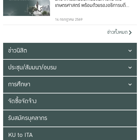
เกษตรศาสตร์ พร้อมด้วยรองอธิการบดีทั้ง
16 ท่าน
14 กรกฎาคม 2569
ข่าวทั้งหมด
ข่าวนิสิต
ประชุม/สัมมนา/อบรม
การศึกษา
จัดซื้อจัดจ้าง
รับสมัครบุคลากร
KU to ITA