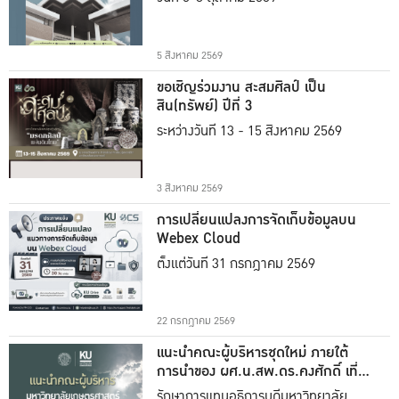
5 สิงหาคม 2569
ขอเชิญร่วมงาน สะสมศิลป์ เป็น
สิน(ทรัพย์) ปีที่ 3
ระหว่างวันที่ 13 - 15 สิงหาคม 2569
3 สิงหาคม 2569
การเปลี่ยนแปลงการจัดเก็บข้อมูลบน
Webex Cloud
ตั้งแต่วันที่ 31 กรกฎาคม 2569
22 กรกฎาคม 2569
แนะนำคณะผู้บริหารชุดใหม่ ภายใต้
การนำของ ผศ.น.สพ.ดร.คงศักดิ์ เที่ยง
ธรรม
รักษาการแทนอธิการบดีมหาวิทยาลัย