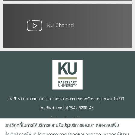
KU Channel
เลขที่ 50 ถนนงามวงศ์วาน แขวงลาดยาว เขตจตุจักร กรุงเทพฯ 10900
โทรศัพท์ +66 (0) 2942 8200-45
เงื่อนไขการใช้งานเว็บไซต์
เราใช้คุกกี้ในการให้บริการและปรับปรุงบริการของเรา ตลอดจนเพิ่ม
ข้อตกลงด้านสิทธิ์ใช้งาน
นโยบายความเป็นส่วนตัว
ประสิทธิภาพให้แก่ประสบการณ์การเรียกดูข้อมูลของคุณ หากคุณใช้งาน