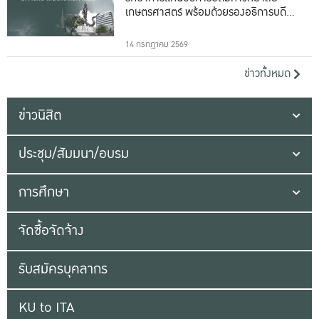
เกษตรศาสตร์ พร้อมด้วยรองอธิการบดีทั้ง
16 ท่าน
14 กรกฎาคม 2569
ข่าวทั้งหมด
ข่าวนิสิต
ประชุม/สัมมนา/อบรม
การศึกษา
จัดซื้อจัดจ้าง
รับสมัครบุคลากร
KU to ITA