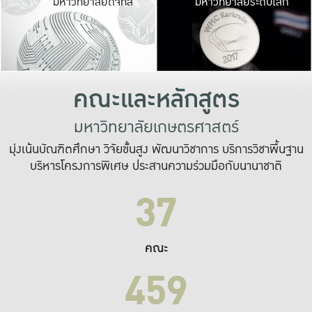
มหาวิทยาลัยดิจิทัล
มหาวิทยาลัยระดับโลก
เปลี่ยนแปลง และ
เพื่อทำงาน
ระบบสารสนเทศที่
คณะและหลักสูตร
มหาวิทยาลัยเกษตรศาสตร์
มุ่งเน้นบัณฑิตศึกษา วิจัยขั้นสูง พัฒนาวิชาการ บริการวิชาพื้นฐาน
บริหารโครงการพิเศษ ประสานความร่วมมือกับนานาชาติ
37
คณะ
459