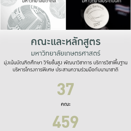
มหาวิทยาลัยดิจิทัล
มหาวิทยาลัยระดับโลก
เปลี่ยนแปลง และ
เพื่อทำงาน
ระบบสารสนเทศที่
คณะและหลักสูตร
มหาวิทยาลัยเกษตรศาสตร์
มุ่งเน้นบัณฑิตศึกษา วิจัยขั้นสูง พัฒนาวิชาการ บริการวิชาพื้นฐาน
บริหารโครงการพิเศษ ประสานความร่วมมือกับนานาชาติ
37
คณะ
459