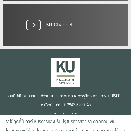
KU Channel
เลขที่ 50 ถนนงามวงศ์วาน แขวงลาดยาว เขตจตุจักร กรุงเทพฯ 10900
โทรศัพท์ +66 (0) 2942 8200-45
เงื่อนไขการใช้งานเว็บไซต์
เราใช้คุกกี้ในการให้บริการและปรับปรุงบริการของเรา ตลอดจนเพิ่ม
ข้อตกลงด้านสิทธิ์ใช้งาน
นโยบายความเป็นส่วนตัว
ประสิทธิภาพให้แก่ประสบการณ์การเรียกดูข้อมูลของคุณ หากคุณใช้งาน