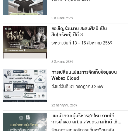
5 สิงหาคม 2569
ขอเชิญร่วมงาน สะสมศิลป์ เป็น
สิน(ทรัพย์) ปีที่ 3
ระหว่างวันที่ 13 - 15 สิงหาคม 2569
3 สิงหาคม 2569
การเปลี่ยนแปลงการจัดเก็บข้อมูลบน
Webex Cloud
ตั้งแต่วันที่ 31 กรกฎาคม 2569
22 กรกฎาคม 2569
แนะนำคณะผู้บริหารชุดใหม่ ภายใต้
การนำของ ผศ.น.สพ.ดร.คงศักดิ์ เที่ยง
ธรรม
รักษาการแทนอธิการบดีมหาวิทยาลัย