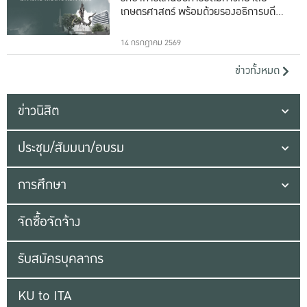
เกษตรศาสตร์ พร้อมด้วยรองอธิการบดีทั้ง
16 ท่าน
14 กรกฎาคม 2569
ข่าวทั้งหมด
ข่าวนิสิต
ประชุม/สัมมนา/อบรม
การศึกษา
จัดซื้อจัดจ้าง
รับสมัครบุคลากร
KU to ITA