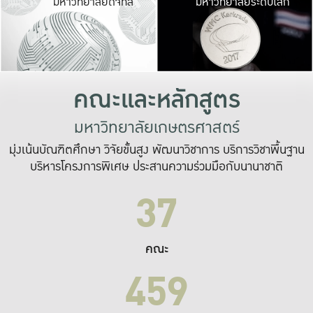
มหาวิทยาลัยดิจิทัล
มหาวิทยาลัยระดับโลก
เปลี่ยนแปลง และ
เพื่อทำงาน
ระบบสารสนเทศที่
คณะและหลักสูตร
มหาวิทยาลัยเกษตรศาสตร์
มุ่งเน้นบัณฑิตศึกษา วิจัยขั้นสูง พัฒนาวิชาการ บริการวิชาพื้นฐาน
บริหารโครงการพิเศษ ประสานความร่วมมือกับนานาชาติ
37
คณะ
459