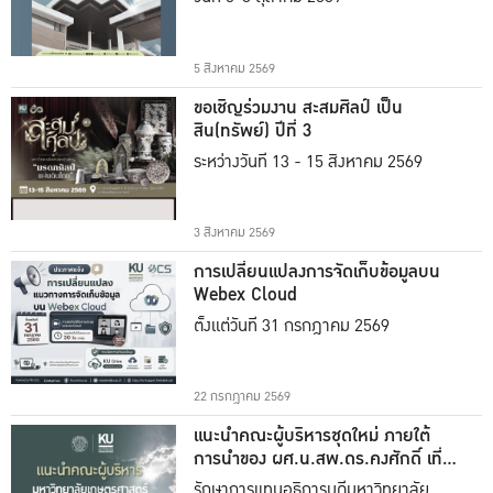
5 สิงหาคม 2569
ขอเชิญร่วมงาน สะสมศิลป์ เป็น
สิน(ทรัพย์) ปีที่ 3
ระหว่างวันที่ 13 - 15 สิงหาคม 2569
3 สิงหาคม 2569
การเปลี่ยนแปลงการจัดเก็บข้อมูลบน
Webex Cloud
ตั้งแต่วันที่ 31 กรกฎาคม 2569
22 กรกฎาคม 2569
แนะนำคณะผู้บริหารชุดใหม่ ภายใต้
การนำของ ผศ.น.สพ.ดร.คงศักดิ์ เที่ยง
ธรรม
รักษาการแทนอธิการบดีมหาวิทยาลัย