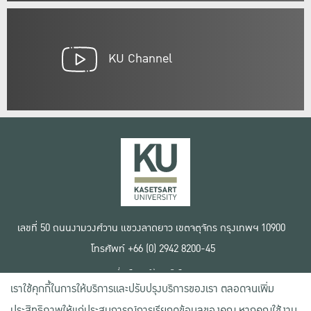
KU Channel
เลขที่ 50 ถนนงามวงศ์วาน แขวงลาดยาว เขตจตุจักร กรุงเทพฯ 10900
โทรศัพท์ +66 (0) 2942 8200-45
เงื่อนไขการใช้งานเว็บไซต์
เราใช้คุกกี้ในการให้บริการและปรับปรุงบริการของเรา ตลอดจนเพิ่ม
ข้อตกลงด้านสิทธิ์ใช้งาน
นโยบายความเป็นส่วนตัว
ประสิทธิภาพให้แก่ประสบการณ์การเรียกดูข้อมูลของคุณ หากคุณใช้งาน