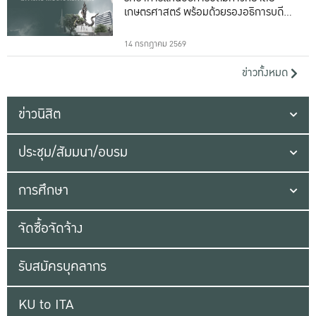
เกษตรศาสตร์ พร้อมด้วยรองอธิการบดีทั้ง
16 ท่าน
14 กรกฎาคม 2569
ข่าวทั้งหมด
ข่าวนิสิต
ประชุม/สัมมนา/อบรม
การศึกษา
จัดซื้อจัดจ้าง
รับสมัครบุคลากร
KU to ITA