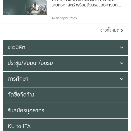
เกษตรศาสตร์ พร้อมด้วยรองอธิการบดีทั้ง
16 ท่าน
14 กรกฎาคม 2569
ข่าวทั้งหมด
ข่าวนิสิต
ประชุม/สัมมนา/อบรม
การศึกษา
จัดซื้อจัดจ้าง
รับสมัครบุคลากร
KU to ITA