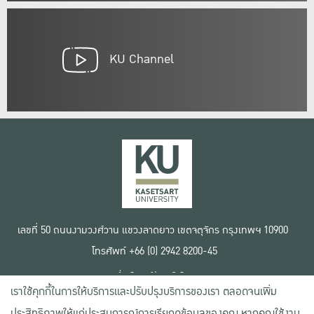
KU Channel
เลขที่ 50 ถนนงามวงศ์วาน แขวงลาดยาว เขตจตุจักร กรุงเทพฯ 10900
โทรศัพท์ +66 (0) 2942 8200-45
เงื่อนไขการใช้งานเว็บไซต์
เราใช้คุกกี้ในการให้บริการและปรับปรุงบริการของเรา ตลอดจนเพิ่ม
ข้อตกลงด้านสิทธิ์ใช้งาน
นโยบายความเป็นส่วนตัว
ประสิทธิภาพให้แก่ประสบการณ์การเรียกดูข้อมูลของคุณ หากคุณใช้งาน