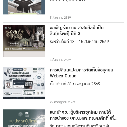
5 สิงหาคม 2569
ขอเชิญร่วมงาน สะสมศิลป์ เป็น
สิน(ทรัพย์) ปีที่ 3
ระหว่างวันที่ 13 - 15 สิงหาคม 2569
3 สิงหาคม 2569
การเปลี่ยนแปลงการจัดเก็บข้อมูลบน
Webex Cloud
ตั้งแต่วันที่ 31 กรกฎาคม 2569
22 กรกฎาคม 2569
แนะนำคณะผู้บริหารชุดใหม่ ภายใต้
การนำของ ผศ.น.สพ.ดร.คงศักดิ์ เที่ยง
ธรรม
รักษาการแทนอธิการบดีมหาวิทยาลัย