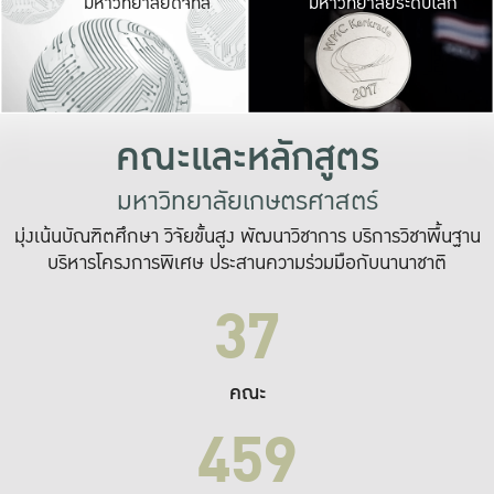
มหาวิทยาลัยดิจิทัล
มหาวิทยาลัยระดับโลก
เปลี่ยนแปลง และ
เพื่อทำงาน
ระบบสารสนเทศที่
คณะและหลักสูตร
มหาวิทยาลัยเกษตรศาสตร์
มุ่งเน้นบัณฑิตศึกษา วิจัยขั้นสูง พัฒนาวิชาการ บริการวิชาพื้นฐาน
บริหารโครงการพิเศษ ประสานความร่วมมือกับนานาชาติ
37
คณะ
459