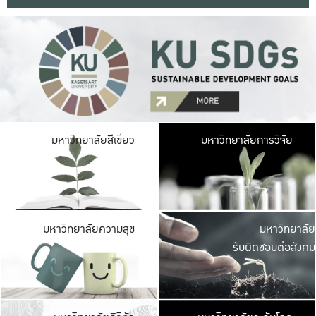
มหาวิ
มหาวิทยาลัยสีเขียว
มหาวิทยาลัยการวิจัย
มีพื้นที่เขียวสดใส 
เป็นป่าในเมือง เกษตร
มหาวิ
มหาวิทยาลัยความสุข
มหาวิทยาลัย
ค
รับผิดชอบต่อสังคม
เปิดประส
และพบเรื่องราวใหม่
มหาวิ