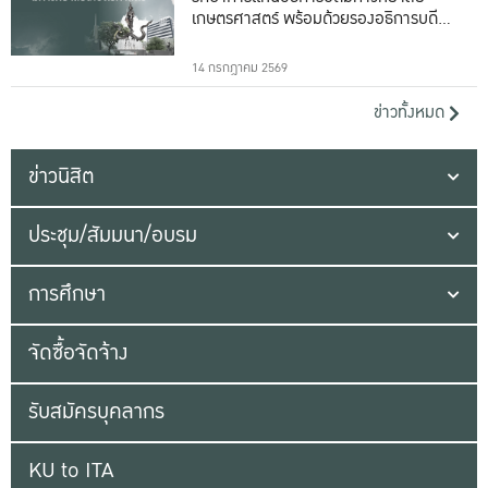
เกษตรศาสตร์ พร้อมด้วยรองอธิการบดีทั้ง
16 ท่าน
14 กรกฎาคม 2569
ข่าวทั้งหมด
ข่าวนิสิต
ประชุม/สัมมนา/อบรม
การศึกษา
จัดซื้อจัดจ้าง
รับสมัครบุคลากร
KU to ITA