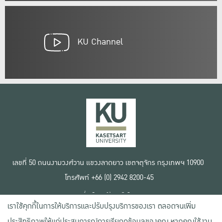
KU Channel
เลขที่ 50 ถนนงามวงศ์วาน แขวงลาดยาว เขตจตุจักร กรุงเทพฯ 10900
โทรศัพท์ +66 (0) 2942 8200-45
เงื่อนไขการใช้งานเว็บไซต์
เราใช้คุกกี้ในการให้บริการและปรับปรุงบริการของเรา ตลอดจนเพิ่ม
ข้อตกลงด้านสิทธิ์ใช้งาน
นโยบายความเป็นส่วนตัว
ประสิทธิภาพให้แก่ประสบการณ์การเรียกดูข้อมูลของคุณ หากคุณใช้งาน