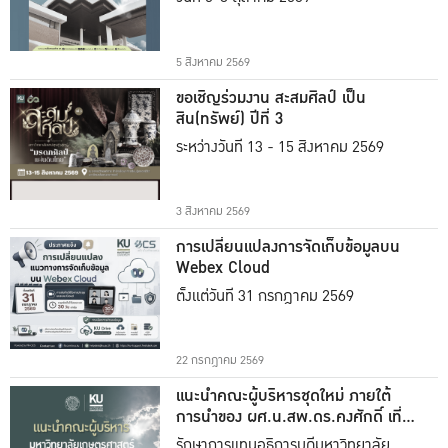
5 สิงหาคม 2569
ขอเชิญร่วมงาน สะสมศิลป์ เป็น
สิน(ทรัพย์) ปีที่ 3
ระหว่างวันที่ 13 - 15 สิงหาคม 2569
3 สิงหาคม 2569
การเปลี่ยนแปลงการจัดเก็บข้อมูลบน
Webex Cloud
ตั้งแต่วันที่ 31 กรกฎาคม 2569
22 กรกฎาคม 2569
แนะนำคณะผู้บริหารชุดใหม่ ภายใต้
การนำของ ผศ.น.สพ.ดร.คงศักดิ์ เที่ยง
ธรรม
รักษาการแทนอธิการบดีมหาวิทยาลัย