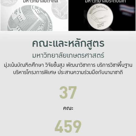
มหาวิทยาลัยดิจิทัล
มหาวิทยาลัยระดับโลก
เปลี่ยนแปลง และ
เพื่อทำงาน
ระบบสารสนเทศที่
คณะและหลักสูตร
มหาวิทยาลัยเกษตรศาสตร์
มุ่งเน้นบัณฑิตศึกษา วิจัยขั้นสูง พัฒนาวิชาการ บริการวิชาพื้นฐาน
บริหารโครงการพิเศษ ประสานความร่วมมือกับนานาชาติ
37
คณะ
459