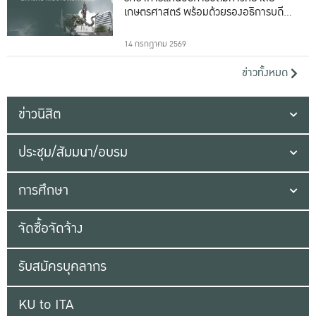
เกษตรศาสตร์ พร้อมด้วยรองอธิการบดีทั้ง
16 ท่าน
14 กรกฎาคม 2569
ข่าวทั้งหมด
ข่าวนิสิต
ประชุม/สัมมนา/อบรม
การศึกษา
จัดซื้อจัดจ้าง
รับสมัครบุคลากร
KU to ITA