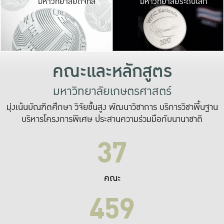
มหาวิทยาลัยดิจิทัล
มหาวิทยาลัยระดับโลก
เปลี่ยนแปลง และ
เพื่อทำงาน
ระบบสารสนเทศที่
คณะและหลักสูตร
มหาวิทยาลัยเกษตรศาสตร์
มุ่งเน้นบัณฑิตศึกษา วิจัยขั้นสูง พัฒนาวิชาการ บริการวิชาพื้นฐาน
บริหารโครงการพิเศษ ประสานความร่วมมือกับนานาชาติ
37
คณะ
459