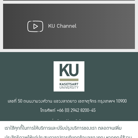
KU Channel
เลขที่ 50 ถนนงามวงศ์วาน แขวงลาดยาว เขตจตุจักร กรุงเทพฯ 10900
โทรศัพท์ +66 (0) 2942 8200-45
เงื่อนไขการใช้งานเว็บไซต์
เราใช้คุกกี้ในการให้บริการและปรับปรุงบริการของเรา ตลอดจนเพิ่ม
ข้อตกลงด้านสิทธิ์ใช้งาน
นโยบายความเป็นส่วนตัว
ประสิทธิภาพให้แก่ประสบการณ์การเรียกดูข้อมูลของคุณ หากคุณใช้งาน