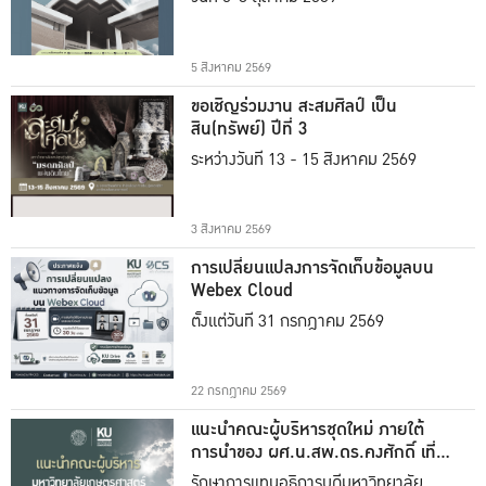
5 สิงหาคม 2569
ขอเชิญร่วมงาน สะสมศิลป์ เป็น
สิน(ทรัพย์) ปีที่ 3
ระหว่างวันที่ 13 - 15 สิงหาคม 2569
3 สิงหาคม 2569
การเปลี่ยนแปลงการจัดเก็บข้อมูลบน
Webex Cloud
ตั้งแต่วันที่ 31 กรกฎาคม 2569
22 กรกฎาคม 2569
แนะนำคณะผู้บริหารชุดใหม่ ภายใต้
การนำของ ผศ.น.สพ.ดร.คงศักดิ์ เที่ยง
ธรรม
รักษาการแทนอธิการบดีมหาวิทยาลัย