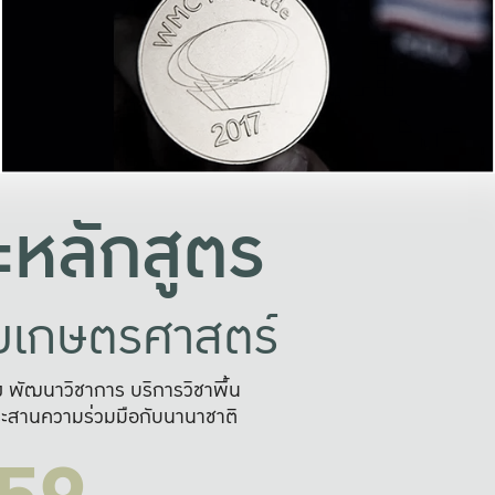
อย่างยั่งยืน
และผลักดันในการใช้ระบบส
ในภาพกว้าง
เพื่อการทำงานแบบ
ญหาจุดเล็กๆ
อข่ายขยายผล
สะดวก รวดเร
และนำไป
บริการด้าน AI อย
หลักสูตร
ัยเกษตรศาสตร์
สูง พัฒนาวิชาการ บริการวิชาพื้น
ะสานความร่วมมือกับนานาชาติ