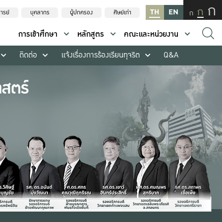
ก
ก
TH
EN
ก
ารย์
บุคลากร
ผู้ปกครอง
ศิษย์เก่า
การเข้าศึกษา
หลักสูตร
คณะและหน่วยงาน
ติดต่อ
แจ้งเรื่องการร้องเรียนทุจริต
Q&A