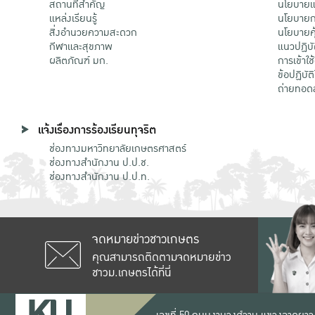
สถานที่สำคัญ
นโยบายแล
แหล่งเรียนรู้
นโยบายกา
สิ่งอำนวยความสะดวก
นโยบายคุ
กีฬาและสุขภาพ
แนวปฏิบั
ผลิตภัณฑ์ มก.
การเข้าใช
ข้อปฏิบั
ถ่ายทอด
แจ้งเรื่องการร้องเรียนทุจริต
ช่องทางมหาวิทยาลัยเกษตรศาสตร์
ช่องทางสำนักงาน ป.ป.ช.
ช่องทางสำนักงาน ป.ป.ท.
จดหมายข่าวชาวเกษตร
คุณสามารถติดตามจดหมายข่าว
ชาวม.เกษตรได้ที่นี่
เลขที่ 50 ถนนงามวงศ์วาน แขวงลาดยาว