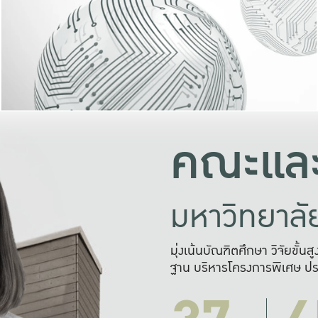
และความสุข
มองปัญหา
แก้ไขจากปั
และสร้างเครื
คณะและ
มหาวิทยาล
มุ่งเน้นบัณฑิตศึกษา วิจัยขั้น
ฐาน บริหารโครงการพิเศษ ปร