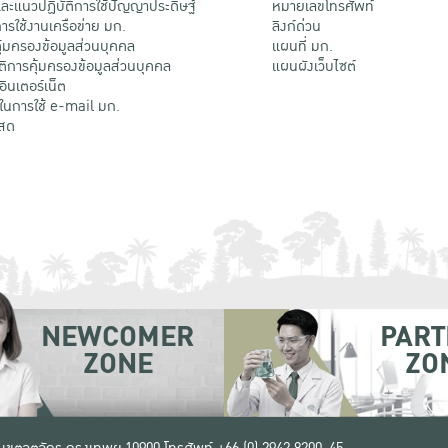
ะแนวปฏิบัติการใช้ปัญญาประดิษฐ์
หมายเลขโทรศัพท์
รใช้งานเครือข่าย มก.
ลิงก์ด่วน
้มครองข้อมูลส่วนบุคคล
แผนที่ มก.
ติการคุ้มครองข้อมูลส่วนบุคคล
แผนผังเว็บไซต์
้อินเตอร์เน็ต
ติในการใช้ e-mail มก.
สด
NEWCOMER
PART
ZONE
ZO
 เขตจตุจักร กรุงเทพฯ 10900
โทรศัพท์ +66 (0) 2942 8200-45