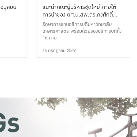
้อมูลบน
แนะนำคณะผู้บริหารชุดใหม่ ภายใต้
การนำของ ผศ.น.สพ.ดร.คงศักดิ์
เที่ยงธรรม
รักษาการแทนอธิการบดีมหาวิทยาลัย
เกษตรศาสตร์ พร้อมด้วยรองอธิการบดีทั้ง
16 ท่าน
14 กรกฎาคม 2569