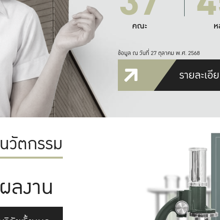
37
4
คณะ
ห
ข้อมูล ณ วันที่ 27 ตุลาคม พ.ศ. 2568
รายละเอีย
ะนวัตกรรม
ผลงาน