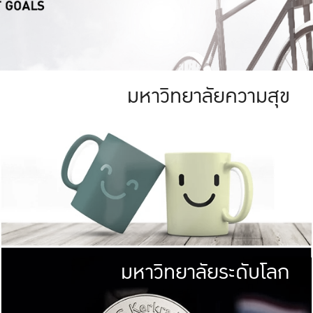
มหาวิทยาลัยความสุข
ย
สีเขียว
มหาวิทยาลัย
ก
สดใส หนาแน่น
ไม่ได้มีเป้าหมา
AN FOREST)
มหาวิทยาลัยชั้นนำทางด้านการว
ICULTURE)
แต่ KU มุ่งเน
าณ 1,400 ไร่
เพื่อสร้างคว
<< คลิก >>
ให้กับประชาชนใ
มหาวิทยาลัยระดับโลก
่อสังคม
มหาวิทยาลั
ามกินดีอยู่ดี
พร้อมที่จ