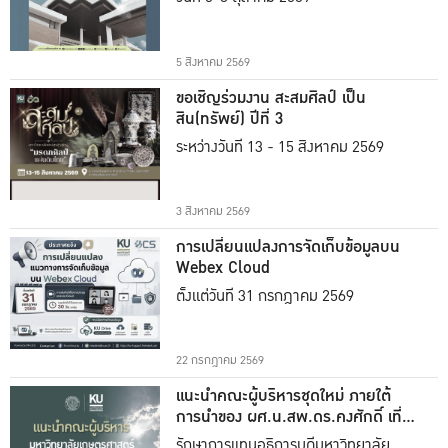
5 สิงหาคม 2569
ขอเชิญร่วมงาน สะสมศิลป์ เป็น
สิน(ทรัพย์) ปีที่ 3
ระหว่างวันที่ 13 - 15 สิงหาคม 2569
3 สิงหาคม 2569
การเปลี่ยนแปลงการจัดเก็บข้อมูลบน
Webex Cloud
ตั้งแต่วันที่ 31 กรกฎาคม 2569
22 กรกฎาคม 2569
แนะนำคณะผู้บริหารชุดใหม่ ภายใต้
การนำของ ผศ.น.สพ.ดร.คงศักดิ์ เที่ยง
ธรรม
รักษาการแทนอธิการบดีมหาวิทยาลัย