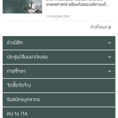
เกษตรศาสตร์ พร้อมด้วยรองอธิการบดีทั้ง
16 ท่าน
14 กรกฎาคม 2569
ข่าวทั้งหมด
ข่าวนิสิต
ประชุม/สัมมนา/อบรม
การศึกษา
จัดซื้อจัดจ้าง
รับสมัครบุคลากร
KU to ITA