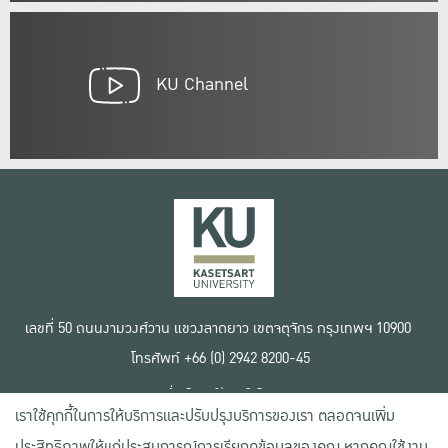
KU Channel
เลขที่ 50 ถนนงามวงศ์วาน แขวงลาดยาว เขตจตุจักร กรุงเทพฯ 10900
โทรศัพท์ +66 (0) 2942 8200-45
เงื่อนไขการใช้งานเว็บไซต์
เราใช้คุกกี้ในการให้บริการและปรับปรุงบริการของเรา ตลอดจนเพิ่ม
ข้อตกลงด้านสิทธิ์ใช้งาน
นโยบายความเป็นส่วนตัว
ประสิทธิภาพให้แก่ประสบการณ์การเรียกดูข้อมูลของคุณ หากคุณใช้งาน