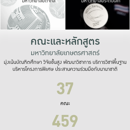
มหาวิทยาลัยดิจิทัล
มหาวิทยาลัยระดับโลก
เปลี่ยนแปลง และ
เพื่อทำงาน
ระบบสารสนเทศที่
คณะและหลักสูตร
มหาวิทยาลัยเกษตรศาสตร์
มุ่งเน้นบัณฑิตศึกษา วิจัยขั้นสูง พัฒนาวิชาการ บริการวิชาพื้นฐาน
บริหารโครงการพิเศษ ประสานความร่วมมือกับนานาชาติ
37
คณะ
459