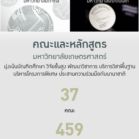
มหาวิทยาลัยดิจิทัล
มหาวิทยาลัยระดับโลก
เปลี่ยนแปลง และ
เพื่อทำงาน
ระบบสารสนเทศที่
คณะและหลักสูตร
มหาวิทยาลัยเกษตรศาสตร์
มุ่งเน้นบัณฑิตศึกษา วิจัยขั้นสูง พัฒนาวิชาการ บริการวิชาพื้นฐาน
บริหารโครงการพิเศษ ประสานความร่วมมือกับนานาชาติ
37
คณะ
459