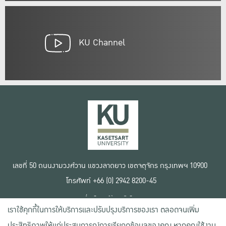
KU Channel
เลขที่ 50 ถนนงามวงศ์วาน แขวงลาดยาว เขตจตุจักร กรุงเทพฯ 10900
โทรศัพท์ +66 (0) 2942 8200-45
เงื่อนไขการใช้งานเว็บไซต์
เราใช้คุกกี้ในการให้บริการและปรับปรุงบริการของเรา ตลอดจนเพิ่ม
ข้อตกลงด้านสิทธิ์ใช้งาน
นโยบายความเป็นส่วนตัว
ประสิทธิภาพให้แก่ประสบการณ์การเรียกดูข้อมูลของคุณ หากคุณใช้งาน