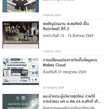
5 สิงหาคม 2569
ขอเชิญร่วมงาน สะสมศิลป์ เป็น
สิน(ทรัพย์) ปีที่ 3
ระหว่างวันที่ 13 - 15 สิงหาคม 2569
3 สิงหาคม 2569
การเปลี่ยนแปลงการจัดเก็บข้อมูลบน
Webex Cloud
ตั้งแต่วันที่ 31 กรกฎาคม 2569
22 กรกฎาคม 2569
แนะนำคณะผู้บริหารชุดใหม่ ภายใต้
การนำของ ผศ.น.สพ.ดร.คงศักดิ์ เที่ยง
ธรรม
รักษาการแทนอธิการบดีมหาวิทยาลัย