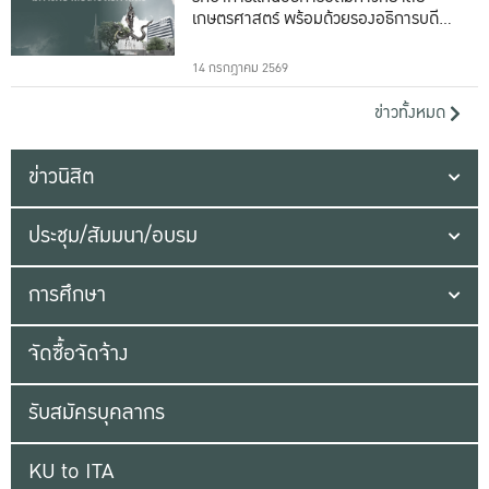
เกษตรศาสตร์ พร้อมด้วยรองอธิการบดีทั้ง
16 ท่าน
14 กรกฎาคม 2569
ข่าวทั้งหมด
ข่าวนิสิต
ประชุม/สัมมนา/อบรม
การศึกษา
จัดซื้อจัดจ้าง
รับสมัครบุคลากร
KU to ITA