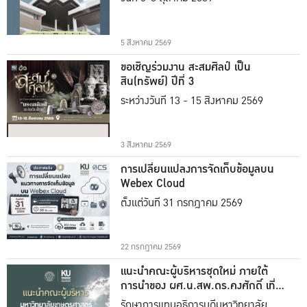
5 สิงหาคม 2569
ขอเชิญร่วมงาน สะสมศิลป์ เป็น
สิน(ทรัพย์) ปีที่ 3
ระหว่างวันที่ 13 - 15 สิงหาคม 2569
3 สิงหาคม 2569
การเปลี่ยนแปลงการจัดเก็บข้อมูลบน
Webex Cloud
ตั้งแต่วันที่ 31 กรกฎาคม 2569
22 กรกฎาคม 2569
แนะนำคณะผู้บริหารชุดใหม่ ภายใต้
การนำของ ผศ.น.สพ.ดร.คงศักดิ์ เที่ยง
ธรรม
รักษาการแทนอธิการบดีมหาวิทยาลัย