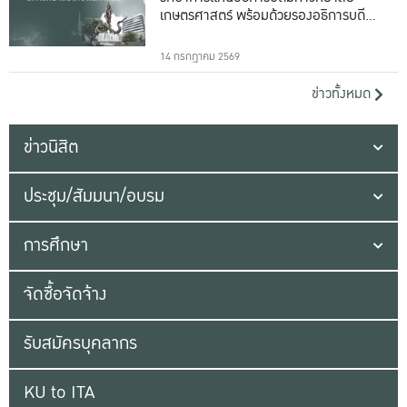
เกษตรศาสตร์ พร้อมด้วยรองอธิการบดีทั้ง
16 ท่าน
14 กรกฎาคม 2569
ข่าวทั้งหมด
ข่าวนิสิต
ประชุม/สัมมนา/อบรม
การศึกษา
จัดซื้อจัดจ้าง
รับสมัครบุคลากร
KU to ITA