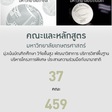
มหาวิทยาลัยดิจิทัล
มหาวิทยาลัยระดับโลก
เปลี่ยนแปลง และ
เพื่อทำงาน
ระบบสารสนเทศที่
คณะและหลักสูตร
มหาวิทยาลัยเกษตรศาสตร์
มุ่งเน้นบัณฑิตศึกษา วิจัยขั้นสูง พัฒนาวิชาการ บริการวิชาพื้นฐาน
บริหารโครงการพิเศษ ประสานความร่วมมือกับนานาชาติ
37
คณะ
459