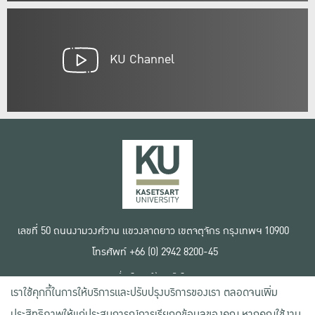
KU Channel
เลขที่ 50 ถนนงามวงศ์วาน แขวงลาดยาว เขตจตุจักร กรุงเทพฯ 10900
โทรศัพท์ +66 (0) 2942 8200-45
เงื่อนไขการใช้งานเว็บไซต์
เราใช้คุกกี้ในการให้บริการและปรับปรุงบริการของเรา ตลอดจนเพิ่ม
ข้อตกลงด้านสิทธิ์ใช้งาน
นโยบายความเป็นส่วนตัว
ประสิทธิภาพให้แก่ประสบการณ์การเรียกดูข้อมูลของคุณ หากคุณใช้งาน